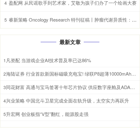
盈配网 从民谣歌手到艺术家，艾敬为孩子们办了一个绘画大赛
4
睿新策略 Oncology Research 特刊征稿丨肿瘤代谢异质性：机制、生物标志物与治疗意义_研究
5
最新文章
凡资配 当游戏企业AI技术普及率已达86%
1
海陆证券 行业首款新国标磁吸充电宝! 绿联P8超薄10000mAh磁吸移动电源开启预约
2
同花财富 高通与宝马签署十年芯片协议 供应数字座舱及ADAS计算芯片
3
兴业策略 中国北斗卫星完成全面在轨升级，太空实力再跃升
4
升宏网 创业板指“V型”翻红，能源股走强
5