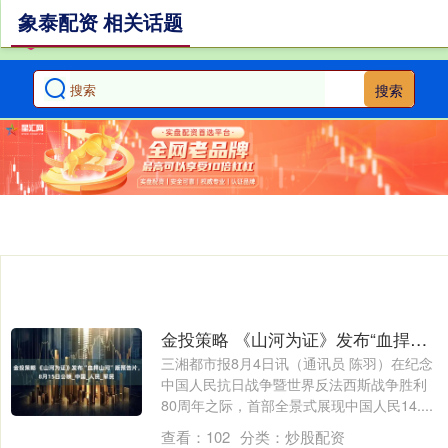
象泰配资 相关话题
搜索
金投策略 《山河为证》发布“血捍山河”版预告片，8月15日公映_中国_人民_军民
三湘都市报8月4日讯（通讯员 陈羽）在纪念
中国人民抗日战争暨世界反法西斯战争胜利
80周年之际，首部全景式展现中国人民14....
查看：
102
分类：
炒股配资