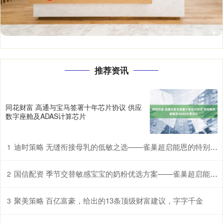
推荐资讯
同花财富 高通与宝马签署十年芯片协议 供应
数字座舱及ADAS计算芯片
迪时策略 无缝衔接母乳的低敏之选——雀巢超启能恩的特别优势
1
国信配资 季节交替敏感宝宝的奶粉优选方案——雀巢超启能恩，守护脆弱肠胃
2
聚美策略 百亿富豪，给出的13条顶级财富建议，字字千金
3