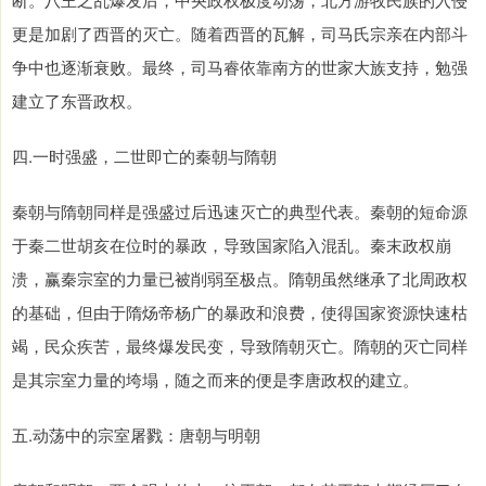
更是加剧了西晋的灭亡。随着西晋的瓦解，司马氏宗亲在内部斗
争中也逐渐衰败。最终，司马睿依靠南方的世家大族支持，勉强
建立了东晋政权。
四.一时强盛，二世即亡的秦朝与隋朝
秦朝与隋朝同样是强盛过后迅速灭亡的典型代表。秦朝的短命源
于秦二世胡亥在位时的暴政，导致国家陷入混乱。秦末政权崩
溃，赢秦宗室的力量已被削弱至极点。隋朝虽然继承了北周政权
的基础，但由于隋炀帝杨广的暴政和浪费，使得国家资源快速枯
竭，民众疾苦，最终爆发民变，导致隋朝灭亡。隋朝的灭亡同样
是其宗室力量的垮塌，随之而来的便是李唐政权的建立。
五.动荡中的宗室屠戮：唐朝与明朝