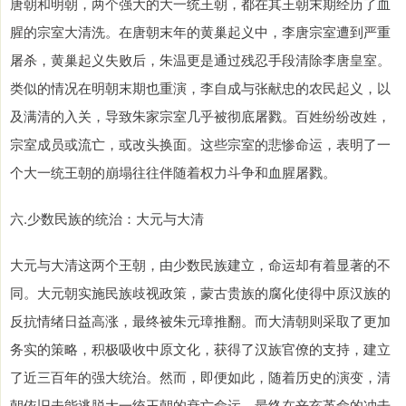
唐朝和明朝，两个强大的大一统王朝，都在其王朝末期经历了血
腥的宗室大清洗。在唐朝末年的黄巢起义中，李唐宗室遭到严重
屠杀，黄巢起义失败后，朱温更是通过残忍手段清除李唐皇室。
类似的情况在明朝末期也重演，李自成与张献忠的农民起义，以
及满清的入关，导致朱家宗室几乎被彻底屠戮。百姓纷纷改姓，
宗室成员或流亡，或改头换面。这些宗室的悲惨命运，表明了一
个大一统王朝的崩塌往往伴随着权力斗争和血腥屠戮。
六.少数民族的统治：大元与大清
大元与大清这两个王朝，由少数民族建立，命运却有着显著的不
同。大元朝实施民族歧视政策，蒙古贵族的腐化使得中原汉族的
反抗情绪日益高涨，最终被朱元璋推翻。而大清朝则采取了更加
务实的策略，积极吸收中原文化，获得了汉族官僚的支持，建立
了近三百年的强大统治。然而，即便如此，随着历史的演变，清
朝依旧未能逃脱大一统王朝的衰亡命运，最终在辛亥革命的冲击