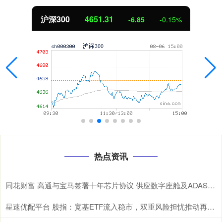
北证50
1122.88
3.42
0.30%
热点资讯
同花财富 高通与宝马签署十年芯片协议 供应数字座舱及ADAS计算芯片
星速优配平台 股指：宽基ETF流入稳市，双重风险担忧推动再平衡