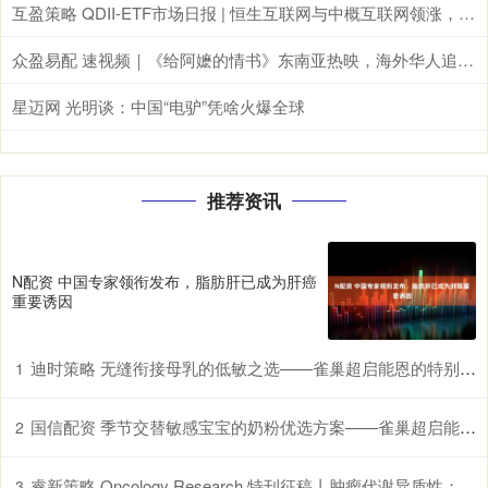
互盈策略 QDII-ETF市场日报 | 恒生互联网与中概互联网领涨，德国与日经ETF重挫
众盈易配 速视频｜《给阿嬷的情书》东南亚热映，海外华人追寻乡土情怀
星迈网 光明谈：中国“电驴”凭啥火爆全球
推荐资讯
N配资 中国专家领衔发布，脂肪肝已成为肝癌
重要诱因
迪时策略 无缝衔接母乳的低敏之选——雀巢超启能恩的特别优势
1
国信配资 季节交替敏感宝宝的奶粉优选方案——雀巢超启能恩，守护脆弱肠胃
2
睿新策略 Oncology Research 特刊征稿丨肿瘤代谢异质性：机制、生物标志物与治疗意义_研究
3