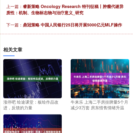
上一篇：
睿新策略 Oncology Research 特刊征稿丨肿瘤代谢异
质性：机制、生物标志物与治疗意义_研究
下一篇：
鼎冠策略 中国人民银行25日将开展5000亿元MLF操作
相关文章
涨停吧 绘途课堂：板绘作品改
牛来乐 上海二手房挂牌量5个月
进，反馈的力量
减少3万套 房东惜售情绪升温