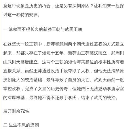
竟这种现象是历史的巧合，还是另有深刻原因？让我们来一起探
讨这一独特的规律。
一.篡权而不得长久的新莽王朝与武周王朝
在这些大一统王朝中，新莽和武周两个朝代通过篡权的方式建立
起来，却都只存在了短短十五年。新莽由王莽篡汉而立，武周则
由武则天篡唐建立。这两个王朝的短命与其篡位的根本性质有着
直接关系。虽然王莽通过政治手段夺取了大权，但他无法消除原
汉朝庞大的统治基础，最终导致了自身的灭亡。武则天虽然一度
掌控政权，完成了女皇的历史传奇，但她依旧无法撼动李唐宗室
的深厚根基，最终她不得不还政于李氏，结束了武周的统治。
展开剩余72%
二.生生不息的汉朝