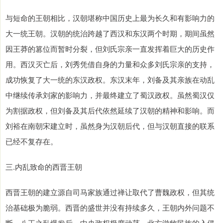
与短命的王朝相比，汉朝堪称中国历史上最为长久和有影响力的
大一统王朝。汉朝的统治跨越了西汉和东汉两个时期，期间虽然
因王莽的篡位而暂时分裂，但刘氏宗亲一直发挥着巨大的历史作
用。西汉灭亡后，刘秀凭借自身的力量和众多刘氏宗亲的支持，
成功恢复了大一统的东汉政权。东汉末年，刘备及其亲族在动乱
中继续传承刘家的影响力，并最终建立了蜀汉政权。虽然蜀汉仅
为割据政权，但刘备及其后代依然延续了汉朝的精神和影响。而
刘裕在南朝宋建立时，虽然身为汉朝后代，但与汉朝直接的联系
已经不复存在。
三.内乱致命的西晋王朝
西晋王朝的建立源自司马家族通过禅让取代了曹魏政权，但其统
治基础极为脆弱。西晋的盛世并没有持续多久，王朝内外问题不
断。八王之乱爆发后，中央政权极度动荡，北方游牧民族的入侵