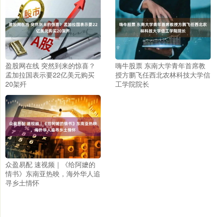
盈股网在线 突然到来的惊喜？
嗨牛股票 东南大学青年首席教
孟加拉国表示要22亿美元购买
授方鹏飞任西北农林科技大学信
20架歼
工学院院长
众盈易配 速视频｜《给阿嬷的
情书》东南亚热映，海外华人追
寻乡土情怀