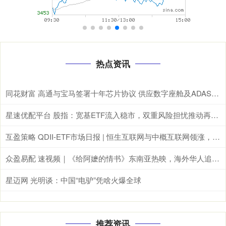
热点资讯
同花财富 高通与宝马签署十年芯片协议 供应数字座舱及ADAS计算芯片
星速优配平台 股指：宽基ETF流入稳市，双重风险担忧推动再平衡
互盈策略 QDII-ETF市场日报 | 恒生互联网与中概互联网领涨，德国与日经ETF重挫
众盈易配 速视频｜《给阿嬷的情书》东南亚热映，海外华人追寻乡土情怀
星迈网 光明谈：中国“电驴”凭啥火爆全球
推荐资讯