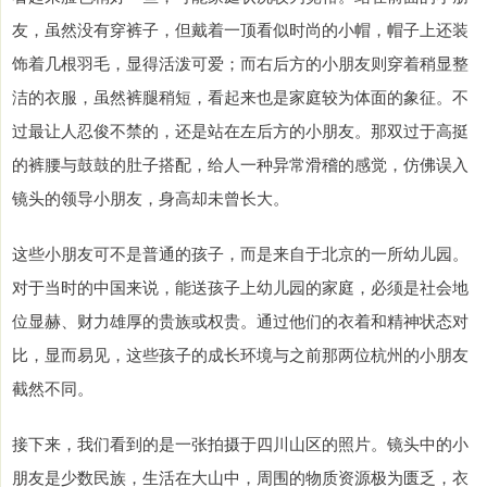
友，虽然没有穿裤子，但戴着一顶看似时尚的小帽，帽子上还装
饰着几根羽毛，显得活泼可爱；而右后方的小朋友则穿着稍显整
洁的衣服，虽然裤腿稍短，看起来也是家庭较为体面的象征。不
过最让人忍俊不禁的，还是站在左后方的小朋友。那双过于高挺
的裤腰与鼓鼓的肚子搭配，给人一种异常滑稽的感觉，仿佛误入
镜头的领导小朋友，身高却未曾长大。
这些小朋友可不是普通的孩子，而是来自于北京的一所幼儿园。
对于当时的中国来说，能送孩子上幼儿园的家庭，必须是社会地
位显赫、财力雄厚的贵族或权贵。通过他们的衣着和精神状态对
比，显而易见，这些孩子的成长环境与之前那两位杭州的小朋友
截然不同。
接下来，我们看到的是一张拍摄于四川山区的照片。镜头中的小
朋友是少数民族，生活在大山中，周围的物质资源极为匮乏，衣