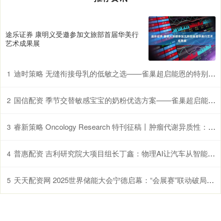
途乐证券 康明义受邀参加文旅部首届华美行
艺术成果展
迪时策略 无缝衔接母乳的低敏之选——雀巢超启能恩的特别优势
1
国信配资 季节交替敏感宝宝的奶粉优选方案——雀巢超启能恩，守护脆弱肠胃
2
睿新策略 Oncology Research 特刊征稿丨肿瘤代谢异质性：机制、生物标志物与治疗意义_研究
3
普惠配资 吉利研究院大项目组长丁鑫：物理AI让汽车从智能载具变为智慧生命体
4
天天配资网 2025世界储能大会宁德启幕：“会展赛”联动破局产业痛点，9项重磅成果勾勒零碳路线图
5