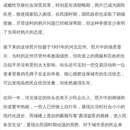
成瘾性导致社会深受其害，特别是在清朝晚期，鸦片已成为国民
疾患，致使国家陷入困境。在民国时期，国民政府也采取了销烟
措施，尽管这时的鸦片问题已经根深蒂固，但这种举措至少表明
了当局对鸦片的态度。
接下来的这张照片拍摄于1931年的河北定州。照片中的场景显
示，当时的定州尽管外有敌国侵扰，但街道上的商贩和百姓的生
活似乎并没有受到太大影响。街头还可见到一些交易活动和一位
老者背着鸡毛掸子在走街串巷。细心观察这座城市的生活状态，
可以发现虽然民众经历沧桑，却依然顽强生存。
在同一年，河北保定的街头也有不少民众出入。照片中的商铺和
街道繁华热闹，一些人已经骑上自行车，展现出当时社会小小的
现代化进步。而城楼上悬挂的匾额写着“肃清盗匪的根株，使人民
各安生业”，显现出民国时期动荡的局势。对于城市里的民众来