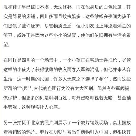
服和鞋子早已破旧不堪，无法修补。而在他身后的白色帐篷，其
实是简易的床铺，四川多雨且蚊虫繁多，这些纱帐在夜间为孩子
们提供了些许庇护。尽管物质匮乏，但小朋友脸上洋溢着灿烂的
笑容，或许正是因为这些小小的温暖，使他们依旧拥有生活的希
望。
在同样是四川的一个场景中，一个小孩正在帮助士兵扛枪，尽管
这样的小孩为了获得微薄的收入而卷入军阀混乱，但他并未从容
生活。这一时期的民国，许多人无奈之下选择了参军，然而这些
所谓的“当兵”与古代的盗匪行为没有太大区别。虽然有些军阀提
供保护，但更多的则是剥削百姓，对外侵略却视若无睹，甚至袖
手旁观，这种现实让人心寒。
另一张拍摄于北京的照片则展示了一个鸦片销毁现场，桌上摆放
着待销毁的鸦片。鸦片在明朝时被当作药物引入中国，但很快其