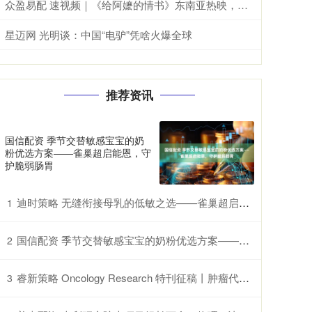
众盈易配 速视频｜《给阿嬷的情书》东南亚热映，海外华人追寻乡土情怀
星迈网 光明谈：中国“电驴”凭啥火爆全球
推荐资讯
国信配资 季节交替敏感宝宝的奶
粉优选方案——雀巢超启能恩，守
护脆弱肠胃
迪时策略 无缝衔接母乳的低敏之选——雀巢超启能恩的特别优势
1
国信配资 季节交替敏感宝宝的奶粉优选方案——雀巢超启能恩，守护脆弱肠胃
2
睿新策略 Oncology Research 特刊征稿丨肿瘤代谢异质性：机制、生物标志物与治疗意义_研究
3