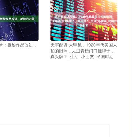
课堂：板绘作品改进，
天宇配资 太罕见，1920年代美国人
拍的旧照，见过青楼门口挂牌子，
真头牌？_生活_小朋友_民国时期