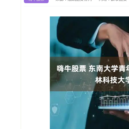
深证成指
14110.12
1.92
0.57%
-34.08
-