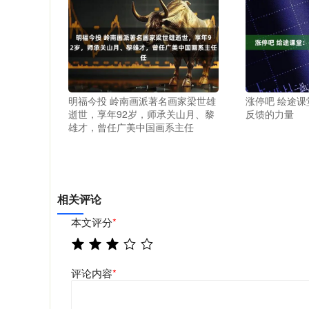
明福今投 岭南画派著名画家梁世雄
涨停吧 绘途
逝世，享年92岁，师承关山月、黎
反馈的力量
雄才，曾任广美中国画系主任
相关评论
本文评分
*
评论内容
*