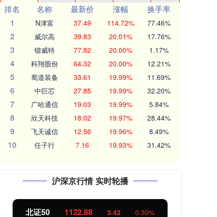
排名
名称
最新价
涨幅
换手率
1
N津富
37.49
114.72%
77.46%
2
威尔高
39.83
20.01%
17.76%
3
锴威特
77.82
20.00%
1.17%
4
科翔股份
64.32
20.00%
12.21%
5
蜀道装备
33.61
19.99%
11.69%
6
中巨芯
27.85
19.99%
32.20%
7
广哈通信
19.03
19.99%
5.84%
8
欣天科技
18.02
19.97%
28.44%
9
飞天诚信
12.56
19.96%
8.49%
10
任子行
7.16
19.93%
31.42%
沪深京行情 实时轮播
北证50
1122.88
创业
3.42
0.30%