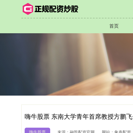
首页
嗨牛股票 东南大学青年首席教授方鹏
嗨牛股票
来源：融凯配资官网
网站：象泰配资