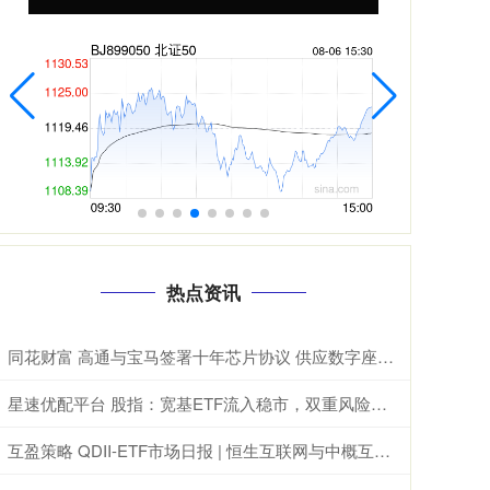
热点资讯
同花财富 高通与宝马签署十年芯片协议 供应数字座舱及ADAS计算芯片
星速优配平台 股指：宽基ETF流入稳市，双重风险担忧推动再平衡
互盈策略 QDII-ETF市场日报 | 恒生互联网与中概互联网领涨，德国与日经ETF重挫