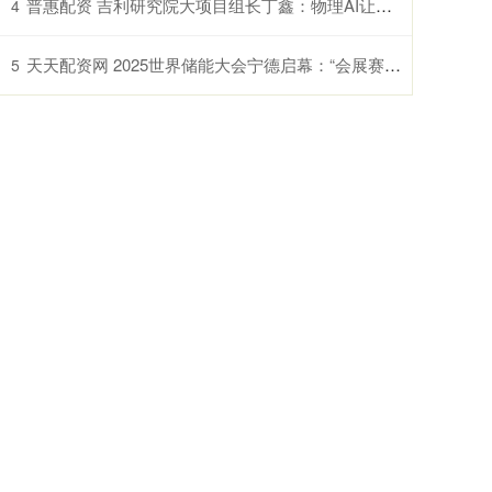
普惠配资 吉利研究院大项目组长丁鑫：物理AI让汽车从智能载具变为智慧生命体
4
天天配资网 2025世界储能大会宁德启幕：“会展赛”联动破局产业痛点，9项重磅成果勾勒零碳路线图
5