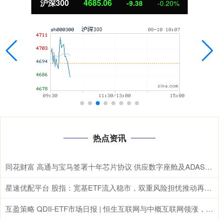
沪深300
4685.06
-9.38
-0.20%
热点资讯
同花财富 高通与宝马签署十年芯片协议 供应数字座舱及ADAS计算芯片
星速优配平台 股指：宽基ETF流入稳市，双重风险担忧推动再平衡
互盈策略 QDII-ETF市场日报 | 恒生互联网与中概互联网领涨，德国与日经ETF重挫