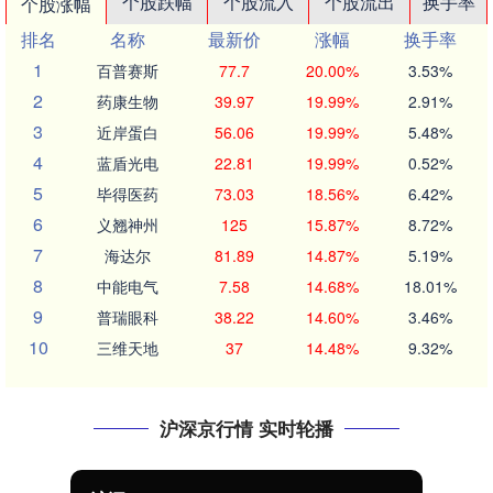
个股跌幅
个股流入
个股流出
换手率
个股涨幅
排名
名称
最新价
涨幅
换手率
1
百普赛斯
77.7
20.00%
3.53%
2
药康生物
39.97
19.99%
2.91%
3
近岸蛋白
56.06
19.99%
5.48%
4
蓝盾光电
22.81
19.99%
0.52%
5
毕得医药
73.03
18.56%
6.42%
6
义翘神州
125
15.87%
8.72%
7
海达尔
81.89
14.87%
5.19%
8
中能电气
7.58
14.68%
18.01%
9
普瑞眼科
38.22
14.60%
3.46%
10
三维天地
37
14.48%
9.32%
沪深京行情 实时轮播