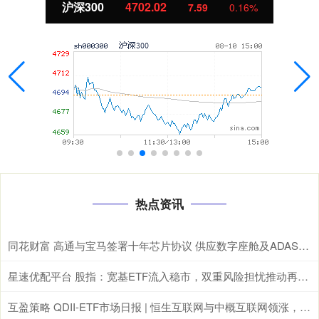
北证50
1122.88
%
-11.37
-1.00
热点资讯
同花财富 高通与宝马签署十年芯片协议 供应数字座舱及ADAS计算芯片
星速优配平台 股指：宽基ETF流入稳市，双重风险担忧推动再平衡
互盈策略 QDII-ETF市场日报 | 恒生互联网与中概互联网领涨，德国与日经ETF重挫