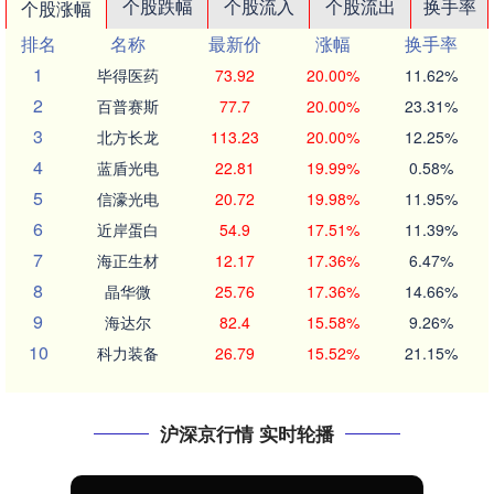
个股跌幅
个股流入
个股流出
换手率
个股涨幅
排名
名称
最新价
涨幅
换手率
1
毕得医药
73.92
20.00%
11.62%
2
百普赛斯
77.7
20.00%
23.31%
3
北方长龙
113.23
20.00%
12.25%
4
蓝盾光电
22.81
19.99%
0.58%
5
信濠光电
20.72
19.98%
11.95%
6
近岸蛋白
54.9
17.51%
11.39%
7
海正生材
12.17
17.36%
6.47%
8
晶华微
25.76
17.36%
14.66%
9
海达尔
82.4
15.58%
9.26%
10
科力装备
26.79
15.52%
21.15%
沪深京行情 实时轮播