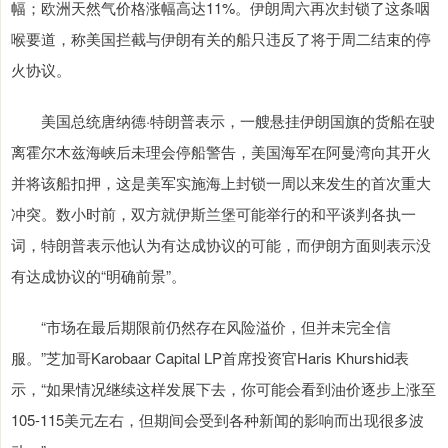
幅；欧洲天然气价格涨幅高达11%。伊朗周六再次封锁了这条咽
喉要道，称美国拦截与伊朗有关的船只违反了将于周二结束的停
火协议。
美国总统唐纳德·特朗普表示，一艘悬挂伊朗国旗的货船在驶
离霍尔木兹海峡后未理会停船警告，美国海军在阿曼湾向其开火
并将该船扣押，这是美军实施海上封锁一周以来发生的首次重大
冲突。数小时前，双方就伊斯兰堡可能举行的和平谈判各执一
词，特朗普表示他认为有达成协议的可能，而伊朗方面则表示没
有达成协议的“明确前景”。
“市场在最后期限前仍然存在风险溢价，但并未完全信
服。”芝加哥Karobaar Capital LP首席投资官Haris Khurshid表
示，“如果情况继续这样发展下去，你可能会看到油价逐步上涨至
105-115美元左右，但期间会受到各种新闻的影响而出现很多波