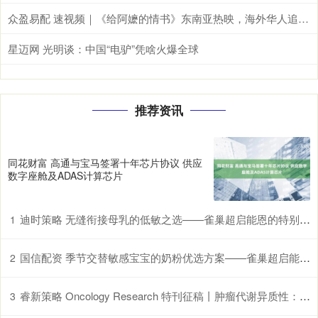
众盈易配 速视频｜《给阿嬷的情书》东南亚热映，海外华人追寻乡土情怀
星迈网 光明谈：中国“电驴”凭啥火爆全球
推荐资讯
同花财富 高通与宝马签署十年芯片协议 供应
数字座舱及ADAS计算芯片
迪时策略 无缝衔接母乳的低敏之选——雀巢超启能恩的特别优势
1
国信配资 季节交替敏感宝宝的奶粉优选方案——雀巢超启能恩，守护脆弱肠胃
2
睿新策略 Oncology Research 特刊征稿丨肿瘤代谢异质性：机制、生物标志物与治疗意义_研究
3