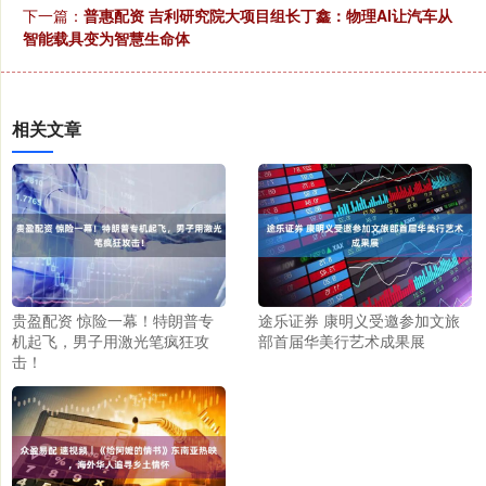
下一篇：
普惠配资 吉利研究院大项目组长丁鑫：物理AI让汽车从
智能载具变为智慧生命体
相关文章
贵盈配资 惊险一幕！特朗普专
途乐证券 康明义受邀参加文旅
机起飞，男子用激光笔疯狂攻
部首届华美行艺术成果展
击！