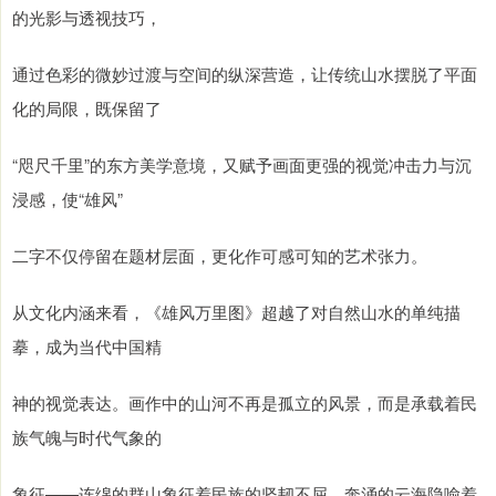
的光影与透视技巧，
通过色彩的微妙过渡与空间的纵深营造，让传统山水摆脱了平面
化的局限，既保留了
“咫尺千里”的东方美学意境，又赋予画面更强的视觉冲击力与沉
浸感，使“雄风”
二字不仅停留在题材层面，更化作可感可知的艺术张力。
从文化内涵来看，《雄风万里图》超越了对自然山水的单纯描
摹，成为当代中国精
神的视觉表达。画作中的山河不再是孤立的风景，而是承载着民
族气魄与时代气象的
象征——连绵的群山象征着民族的坚韧不屈，奔涌的云海隐喻着