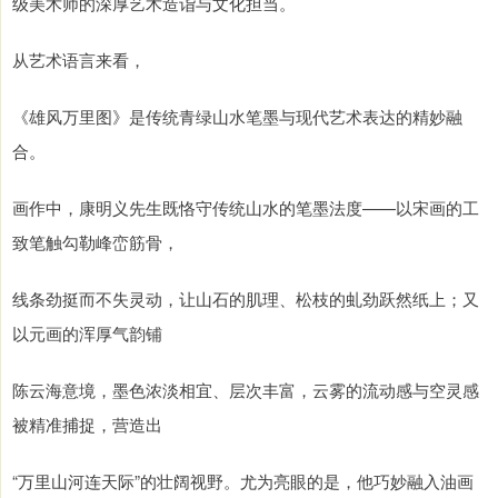
级美术师的深厚艺术造诣与文化担当。
从艺术语言来看，
《雄风万里图》是传统青绿山水笔墨与现代艺术表达的精妙融
合。
画作中，康明义先生既恪守传统山水的笔墨法度——以宋画的工
致笔触勾勒峰峦筋骨，
线条劲挺而不失灵动，让山石的肌理、松枝的虬劲跃然纸上；又
以元画的浑厚气韵铺
陈云海意境，墨色浓淡相宜、层次丰富，云雾的流动感与空灵感
被精准捕捉，营造出
“万里山河连天际”的壮阔视野。尤为亮眼的是，他巧妙融入油画