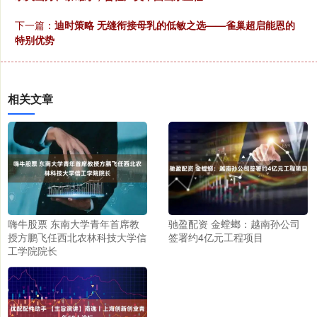
下一篇：
迪时策略 无缝衔接母乳的低敏之选——雀巢超启能恩的
特别优势
相关文章
嗨牛股票 东南大学青年首席教
驰盈配资 金螳螂：越南孙公司
授方鹏飞任西北农林科技大学信
签署约4亿元工程项目
工学院院长