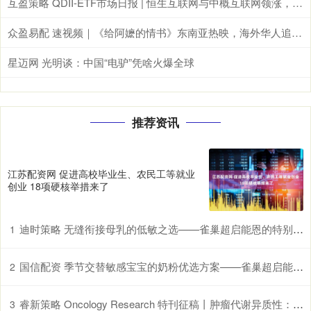
互盈策略 QDII-ETF市场日报 | 恒生互联网与中概互联网领涨，德国与日经ETF重挫
众盈易配 速视频｜《给阿嬷的情书》东南亚热映，海外华人追寻乡土情怀
星迈网 光明谈：中国“电驴”凭啥火爆全球
推荐资讯
江苏配资网 促进高校毕业生、农民工等就业
创业 18项硬核举措来了
迪时策略 无缝衔接母乳的低敏之选——雀巢超启能恩的特别优势
1
国信配资 季节交替敏感宝宝的奶粉优选方案——雀巢超启能恩，守护脆弱肠胃
2
睿新策略 Oncology Research 特刊征稿丨肿瘤代谢异质性：机制、生物标志物与治疗意义_研究
3