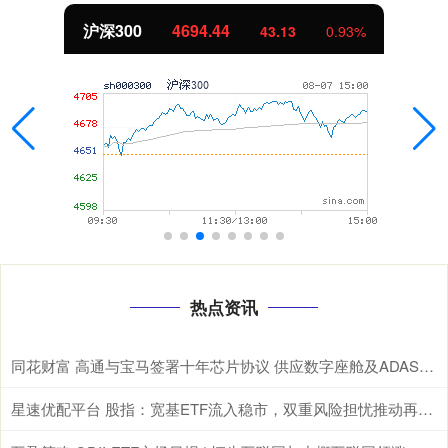
北证50
1134.24
43.13
0.93%
热点资讯
同花财富 高通与宝马签署十年芯片协议 供应数字座舱及ADAS计算芯片
星速优配平台 股指：宽基ETF流入稳市，双重风险担忧推动再平衡