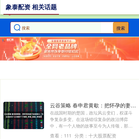
象泰配资 相关话题
搜索
云谷策略 春申君黄歇：把怀孕的妻子送给楚王，为日后的灭门之祸埋下了祸根_李园_楚国_李嫣嫣
在战国时期的楚国，政坛风云变幻，权谋斗
争复杂多变。在这场错综复杂的政治博弈
中，有一个人物的故事至今为人传颂，那便
是春申君....
查看：
111
分类：
十大股票配资