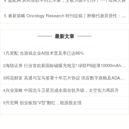
4
睿新策略 Oncology Research 特刊征稿丨肿瘤代谢异质性：机制、生物标志物与治疗意义_研究
5
最新文章
凡资配 当游戏企业AI技术普及率已达86%
1
海陆证券 行业首款新国标磁吸充电宝! 绿联P8超薄10000mAh磁吸移动电源开启预约
2
同花财富 高通与宝马签署十年芯片协议 供应数字座舱及ADAS计算芯片
3
兴业策略 中国北斗卫星完成全面在轨升级，太空实力再跃升
4
升宏网 创业板指“V型”翻红，能源股走强
5