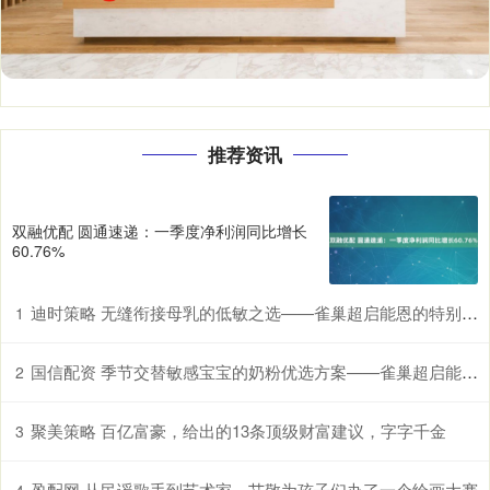
推荐资讯
双融优配 圆通速递：一季度净利润同比增长
60.76%
迪时策略 无缝衔接母乳的低敏之选——雀巢超启能恩的特别优势
1
国信配资 季节交替敏感宝宝的奶粉优选方案——雀巢超启能恩，守护脆弱肠胃
2
聚美策略 百亿富豪，给出的13条顶级财富建议，字字千金
3
盈配网 从民谣歌手到艺术家，艾敬为孩子们办了一个绘画大赛