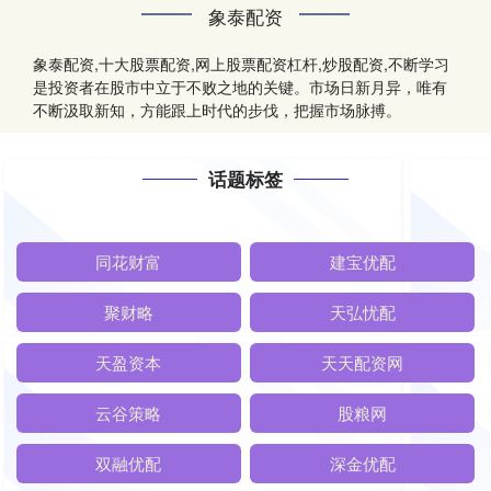
象泰配资
象泰配资,十大股票配资,网上股票配资杠杆,炒股配资,不断学习
是投资者在股市中立于不败之地的关键。市场日新月异，唯有
不断汲取新知，方能跟上时代的步伐，把握市场脉搏。
话题标签
同花财富
建宝优配
聚财略
天弘忧配
天盈资本
天天配资网
云谷策略
股粮网
双融优配
深金优配