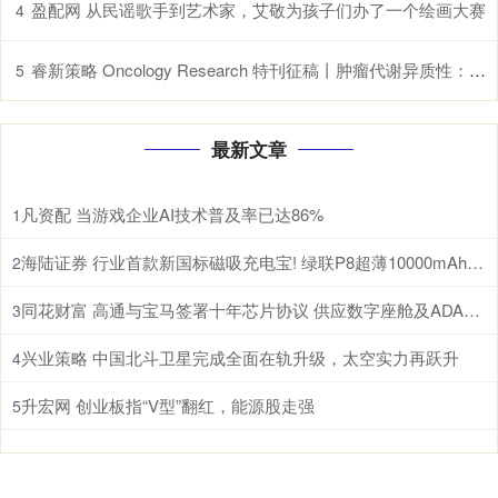
盈配网 从民谣歌手到艺术家，艾敬为孩子们办了一个绘画大赛
4
睿新策略 Oncology Research 特刊征稿丨肿瘤代谢异质性：机制、生物标志物与治疗意义_研究
5
最新文章
凡资配 当游戏企业AI技术普及率已达86%
1
海陆证券 行业首款新国标磁吸充电宝! 绿联P8超薄10000mAh磁吸移动电源开启预约
2
同花财富 高通与宝马签署十年芯片协议 供应数字座舱及ADAS计算芯片
3
兴业策略 中国北斗卫星完成全面在轨升级，太空实力再跃升
4
升宏网 创业板指“V型”翻红，能源股走强
5