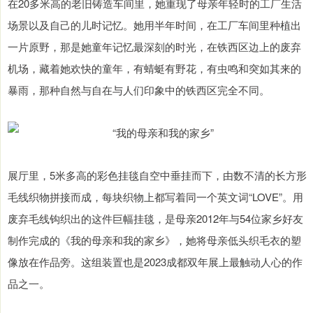
在20多米高的老旧铸造车间里，她重现了母亲年轻时的工厂生活
场景以及自己的儿时记忆。她用半年时间，在工厂车间里种植出
一片原野，那是她童年记忆最深刻的时光，在铁西区边上的废弃
机场，藏着她欢快的童年，有蜻蜓有野花，有虫鸣和突如其来的
暴雨，那种自然与自在与人们印象中的铁西区完全不同。
展厅里，5米多高的彩色挂毯自空中垂挂而下，由数不清的长方形
毛线织物拼接而成，每块织物上都写着同一个英文词“LOVE”。用
废弃毛线钩织出的这件巨幅挂毯，是母亲2012年与54位家乡好友
制作完成的《我的母亲和我的家乡》，她将母亲低头织毛衣的塑
像放在作品旁。这组装置也是2023成都双年展上最触动人心的作
品之一。