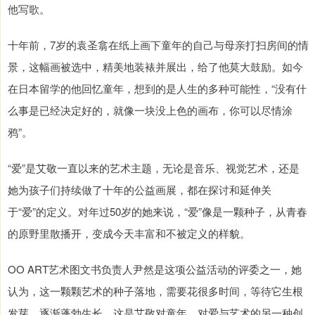
他写歌。
十年前，7岁的袁圣翕在纸上画下童年的自己与母亲打扫房间的情
景，这幅画被选中，精美地装裱并展出，给了他莫大鼓励。如今
在日本留学的他回忆童年，想到的是人生的多种可能性，“没有什
么事是已经决定好的，就像一块没上色的画布，你可以尽情涂
鸦”。
“爱”是艾敬一直以来的艺术主题，无论是音乐、视觉艺术，还是
她为孩子们持续做了十年的公益画展，都在探讨和延伸关
于“爱”的定义。对年过50岁的她来说，“爱”像是一颗种子，从青春
的原野里散播开，变成今天丰富和不被定义的样貌。
OO ART艺术图文书负责人尹然是这项公益活动的评委之一，她
认为，这一颗颗艺术的种子落地，需要花很多时间，等待它生根
发芽，逐渐蓬勃生长。这是艾敬对童年、对爱与艺术的另一种创