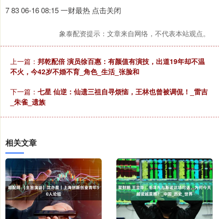
7 83 06-16 08:15 一财最热 点击关闭
象泰配资提示：文章来自网络，不代表本站观点。
上一篇：
邦乾配倍 演员徐百惠：有颜值有演技，出道19年却不温
不火，今42岁不婚不育_角色_生活_张脸和
下一篇：
七星 仙逆：仙遗三祖自寻烦恼，王林也曾被调侃！_雷吉
_朱雀_遗族
相关文章