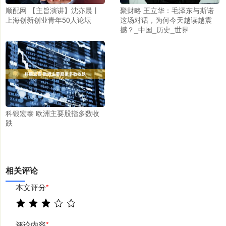
顺配网 【主旨演讲】沈亦晨丨
聚财略 王立华：毛泽东与斯诺
上海创新创业青年50人论坛
这场对话，为何今天越读越震
撼？_中国_历史_世界
科银宏泰 欧洲主要股指多数收
跌
相关评论
本文评分
*
评论内容
*