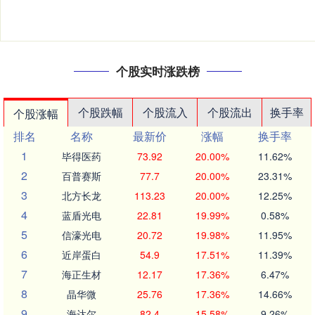
个股实时涨跌榜
个股跌幅
个股流入
个股流出
换手率
个股涨幅
排名
名称
最新价
涨幅
换手率
1
毕得医药
73.92
20.00%
11.62%
2
百普赛斯
77.7
20.00%
23.31%
3
北方长龙
113.23
20.00%
12.25%
4
蓝盾光电
22.81
19.99%
0.58%
5
信濠光电
20.72
19.98%
11.95%
6
近岸蛋白
54.9
17.51%
11.39%
7
海正生材
12.17
17.36%
6.47%
8
晶华微
25.76
17.36%
14.66%
9
海达尔
82.4
15.58%
9.26%