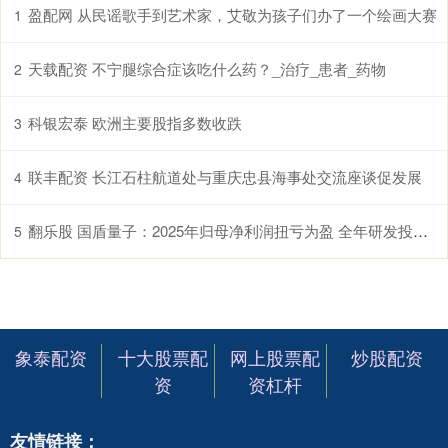
盈配网 从民谣歌手到艺术家，艾敬为孩子们办了一个绘画大赛
1
天载配资 不宁腿综合症该吃什么药？_治疗_患者_药物
2
科银宏泰 欧洲主要股指多数收跌
3
联丰配资 长江石柱航道处与重庆忠县海事处交流座谈促发展
4
翻乐股 国盾量子：2025年归母净利润扭亏为盈 全年研发投入超亿元
5
象泰配资
十大股票配
网上股票配
炒股配资
资
资杠杆
友情链接：