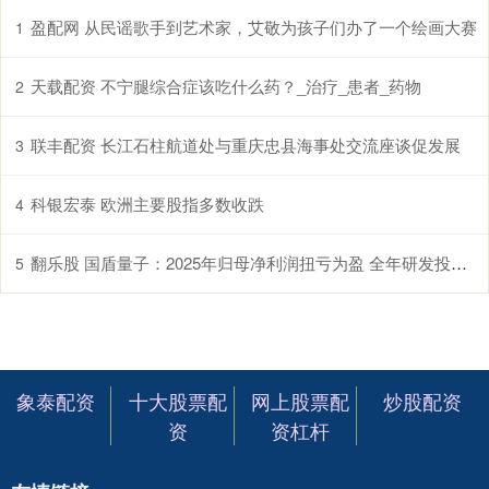
盈配网 从民谣歌手到艺术家，艾敬为孩子们办了一个绘画大赛
1
天载配资 不宁腿综合症该吃什么药？_治疗_患者_药物
2
联丰配资 长江石柱航道处与重庆忠县海事处交流座谈促发展
3
科银宏泰 欧洲主要股指多数收跌
4
翻乐股 国盾量子：2025年归母净利润扭亏为盈 全年研发投入超亿元
5
象泰配资
十大股票配
网上股票配
炒股配资
资
资杠杆