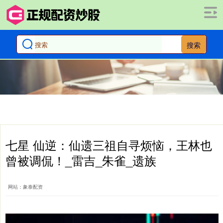
搜索
七星 仙逆：仙遗三祖自寻烦恼，王林也
曾被调侃！_雷吉_朱雀_遗族
网站：象泰配资