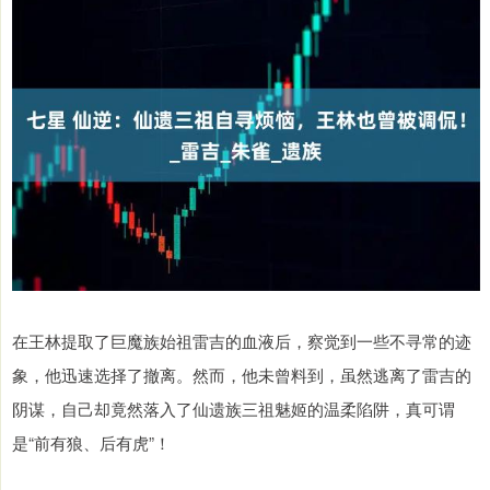
在王林提取了巨魔族始祖雷吉的血液后，察觉到一些不寻常的迹
象，他迅速选择了撤离。然而，他未曾料到，虽然逃离了雷吉的
阴谋，自己却竟然落入了仙遗族三祖魅姬的温柔陷阱，真可谓
是“前有狼、后有虎”！