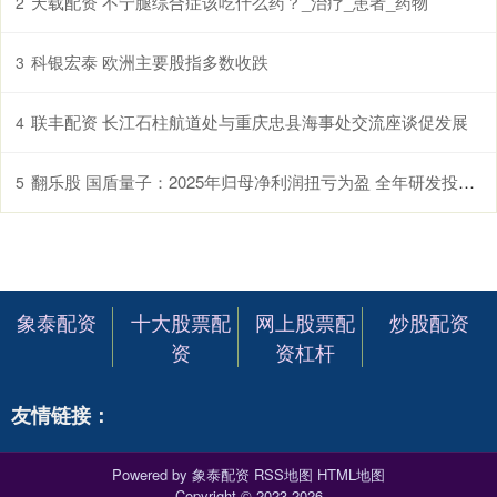
天载配资 不宁腿综合症该吃什么药？_治疗_患者_药物
2
科银宏泰 欧洲主要股指多数收跌
3
联丰配资 长江石柱航道处与重庆忠县海事处交流座谈促发展
4
翻乐股 国盾量子：2025年归母净利润扭亏为盈 全年研发投入超亿元
5
象泰配资
十大股票配
网上股票配
炒股配资
资
资杠杆
友情链接：
Powered by
象泰配资
RSS地图
HTML地图
Copyright
© 2023-2026