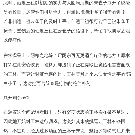
此时，仙遗三祖以初期的实力与大圆满后期的朱雀子展开了硬碰
硬的较量，尽管他们拼尽全力，也难以抵挡朱雀子强势的进攻。
若非仙遗二祖云雀子的及时出手，仙遗三祖很可能早已被朱雀子
抹杀，重伤后的仙遗三祖在云雀子的指引下，急忙寻找阴寒之地
以便疗伤。
在朱雀星上，阴寒之地除了尸阴宗再无更适合疗伤的地方！原本
打算在此安心恢复，谁料到却遇到了正在提取巨魔始祖雷吉血液
的王林。而更让魅姬惊喜的是，王林竟然是个未沾女性之事的“清
白小子”，这对她而言简直是疗伤的绝佳补药！
展开剩余59%
在魅姬这个问鼎强者眼中，只有婴变状态的王林实在微不足道，
因此她开始对王林进行调戏。这突如其来的挑逗让王林有些愕
然，不过对于经历过多场面的王麻子来说，魅姬的独特气质并未