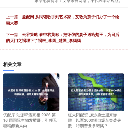
象泰配资提示：文章来自网络，不代表本站观点。
上一篇：
盈配网 从民谣歌手到艺术家，艾敬为孩子们办了一个绘
画大赛
下一篇：
云谷策略 春申君黄歇：把怀孕的妻子送给楚王，为日后
的灭门之祸埋下了祸根_李园_楚国_李嫣嫣
相关文章
优配库 劲派啤酒亮相 2026 第
红太阳配资 加沙勇士迎来惨
16 届国际生物发酵展，引领无
胜，以军3000辆自爆车突袭失
糖精酿新风尚
败，特朗普要拿诺奖？