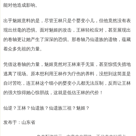
能对他造成影响。
出乎魅姬意料的是，尽管王林只是个婴变小儿，但他竟然没有表
现出丝毫的恐惧。面对魅姬的攻击，王林轻松应对，甚至展现出
的卷轴更让她产生了深深的恐惧。那卷轴乃仙遗族的遗物，蕴藏
着众多先祖的力量。
凭借这卷轴的力量，魅姬竟然对王林束手无策，甚至惊慌失措地
逃离了现场。原本想利用王林作为疗伤的养料，没想到这简直是
自讨苦吃，连王林这个细小的婴变小儿都无法压制，反而让王林
的强大惊得她心惊胆战，这就是低估王林的代价！
仙逆？王林？仙遗族？仙遗族三祖？魅姬？
发布于：山东省