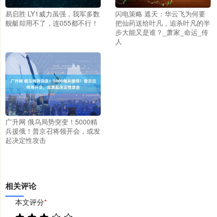
易启胜 LY1威力虽强，我军多数
闪电策略 遮天：华云飞为何要
舰艇却用不了，连055都不行！
把仙药送给叶凡，追杀叶凡的半
步大能又是谁？_萧家_命运_传
人
广升网 俄乌局势突变！5000精
兵援俄！普京召将领开会，或发
起决定性攻击
相关评论
本文评分
*