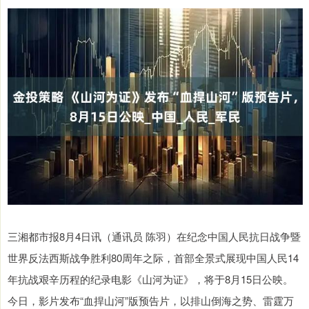
三湘都市报8月4日讯（通讯员 陈羽）在纪念中国人民抗日战争暨
世界反法西斯战争胜利80周年之际，首部全景式展现中国人民14
年抗战艰辛历程的纪录电影《山河为证》，将于8月15日公映。
今日，影片发布“血捍山河”版预告片，以排山倒海之势、雷霆万