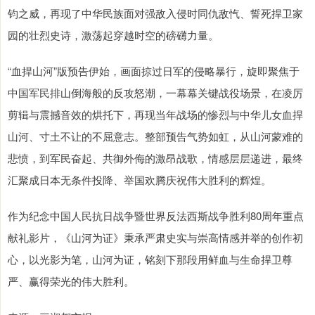
钧之威，再现了中华民族面对强敌入侵时同仇敌忾、誓死捍卫家
园的壮烈史诗，激荡起穿越时空的磅礴力量。
“血捍山河”版预告伊始，画面掠过日军的侵略暴行，旋即聚焦于
中国军民排山倒海般的反攻怒潮，一幕幕关键战役场景，在凌厉
剪辑与震撼音效的烘托下，再现当年战场的惨烈与中华儿女血捍
山河、寸土不让的不屈意志。整部预告气势如虹，从山河蒙难的
悲愤，到军民奋起、共御外侮的激昂战歌，情感层层递进，最终
汇聚成日本无条件投降、举国欢腾庆祝伟大胜利的辉煌。
作为纪念中国人民抗日战争暨世界反法西斯战争胜利80周年重点
献礼影片，《山河为证》秉承严肃史实与崇高情感并举的创作初
心，以光影为笔，山河为证，铭刻下那段用鲜血与生命捍卫尊
严、赢得荣光的伟大胜利。