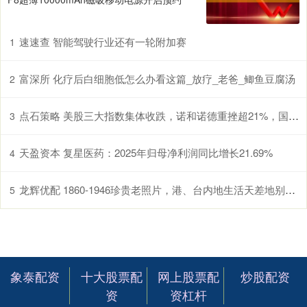
速速查 智能驾驶行业还有一轮附加赛
1
富深所 化疗后白细胞低怎么办看这篇_放疗_老爸_鲫鱼豆腐汤
2
点石策略 美股三大指数集体收跌，诺和诺德重挫超21%，国际油价涨超3%
3
天盈资本 复星医药：2025年归母净利润同比增长21.69%
4
龙辉优配 1860-1946珍贵老照片，港、台内地生活天差地别，地主豪绅太奢靡_普通百姓_时代_旧社会
5
象泰配资
十大股票配
网上股票配
炒股配资
资
资杠杆