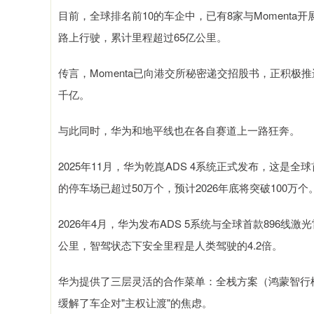
目前，全球排名前10的车企中，已有8家与Momenta开
路上行驶，累计里程超过65亿公里。
传言，Momenta已向港交所秘密递交招股书，正积
千亿。
与此同时，华为和地平线也在各自赛道上一路狂奔。
2025年11月，华为乾崑ADS 4系统正式发布，这是
的停车场已超过50万个，预计2026年底将突破100万个
2026年4月，华为发布ADS 5系统与全球首款896线激
公里，智驾状态下安全里程是人类驾驶的4.2倍。
华为提供了三层灵活的合作菜单：全栈方案（鸿蒙智行
缓解了车企对"主权让渡"的焦虑。