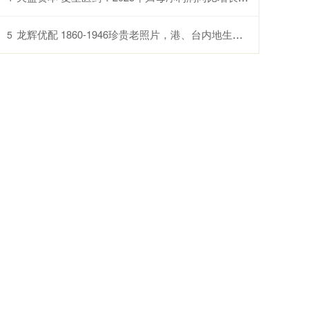
龙辉优配 1860-1946珍贵老照片，港、台内地生活天差地别，地主豪绅太奢靡_普通百姓_时代_旧社会
5