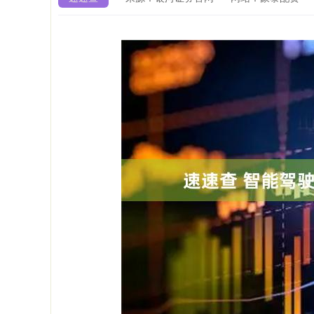
上证指数
3940.04
4.40
2.13%
39.68
1.