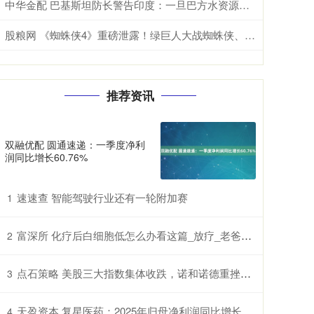
中华金配 巴基斯坦防长警告印度：一旦巴方水资源安全受到威胁，肯定与印度开战
股粮网 《蜘蛛侠4》重磅泄露！绿巨人大战蜘蛛侠、梅姨回归
推荐资讯
双融优配 圆通速递：一季度净利
润同比增长60.76%
速速查 智能驾驶行业还有一轮附加赛
1
富深所 化疗后白细胞低怎么办看这篇_放疗_老爸_鲫鱼豆腐汤
2
点石策略 美股三大指数集体收跌，诺和诺德重挫超21%，国际油价涨超3%
3
天盈资本 复星医药：2025年归母净利润同比增长21.69%
4