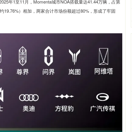
5年1至11月，Momenta城市NOA搭载量达41.44万辆，占第
（约19.76%）相加，两家合计市场份额超过80%，形成了牢固