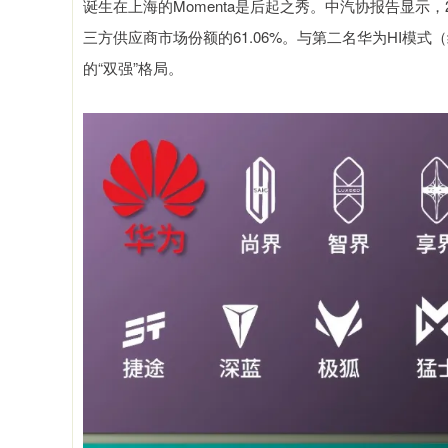
诞生在上海的Momenta是后起之秀。中汽协报告显示，202
三方供应商市场份额的61.06%。与第二名华为HI模式
的“双强”格局。