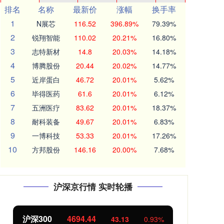
排名
名称
最新价
涨幅
换手率
1
N展芯
116.52
396.89%
79.39%
2
锐翔智能
110.02
20.21%
16.80%
3
志特新材
14.8
20.03%
14.18%
4
博腾股份
20.44
20.02%
14.77%
5
近岸蛋白
46.72
20.01%
5.62%
6
毕得医药
61.6
20.01%
6.12%
7
五洲医疗
83.62
20.01%
18.37%
8
耐科装备
49.67
20.01%
6.83%
9
一博科技
53.33
20.01%
17.26%
10
方邦股份
146.16
20.00%
7.68%
沪深京行情 实时轮播
沪深300
4694.44
北
43.13
0.93%