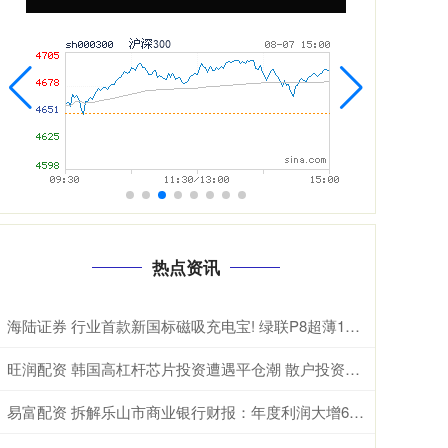
热点资讯
海陆证券 行业首款新国标磁吸充电宝! 绿联P8超薄10000mAh磁吸移动电源开启预约
旺润配资 韩国高杠杆芯片投资遭遇平仓潮 散户投资者损失惨重
易富配资 拆解乐山市商业银行财报：年度利润大增68%，是否可持续？