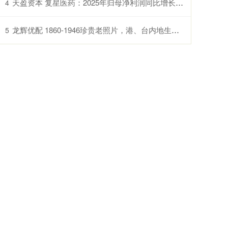
天盈资本 复星医药：2025年归母净利润同比增长21.69%
4
龙辉优配 1860-1946珍贵老照片，港、台内地生活天差地别，地主豪绅太奢靡_普通百姓_时代_旧社会
5