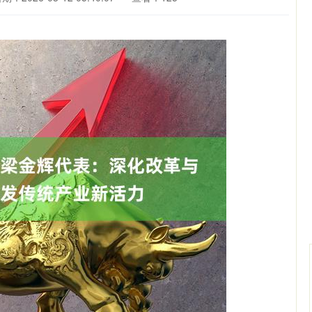
深证成指
14311.01
02%
200.89
1.42%