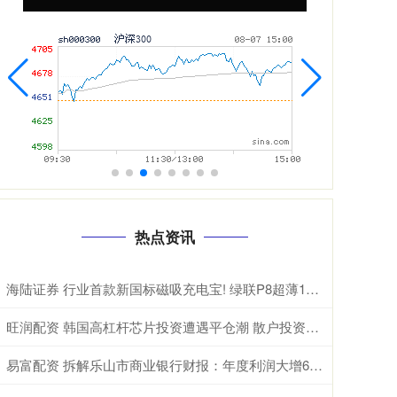
热点资讯
海陆证券 行业首款新国标磁吸充电宝! 绿联P8超薄10000mAh磁吸移动电源开启预约
旺润配资 韩国高杠杆芯片投资遭遇平仓潮 散户投资者损失惨重
易富配资 拆解乐山市商业银行财报：年度利润大增68%，是否可持续？