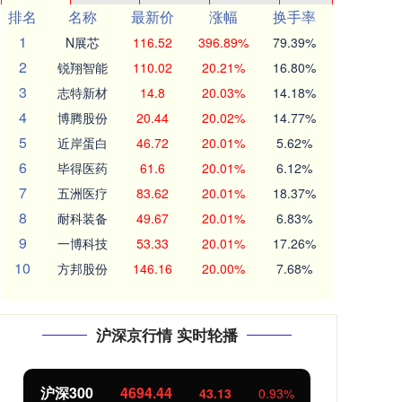
排名
名称
最新价
涨幅
换手率
1
N展芯
116.52
396.89%
79.39%
2
锐翔智能
110.02
20.21%
16.80%
3
志特新材
14.8
20.03%
14.18%
4
博腾股份
20.44
20.02%
14.77%
5
近岸蛋白
46.72
20.01%
5.62%
6
毕得医药
61.6
20.01%
6.12%
7
五洲医疗
83.62
20.01%
18.37%
8
耐科装备
49.67
20.01%
6.83%
9
一博科技
53.33
20.01%
17.26%
10
方邦股份
146.16
20.00%
7.68%
沪深京行情 实时轮播
沪深300
4694.44
北
43.13
0.93%