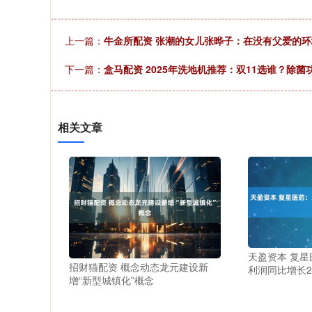
上一篇：
牛金所配资 张潮的女儿张晔子：在没有父爱的环
下一篇：
盒马配资 2025年洗地机推荐：双11选谁？除
相关文章
天盈资本 复星
招财猫配资 概念动态龙元建设新
利润同比增长21
增“新型城镇化”概念