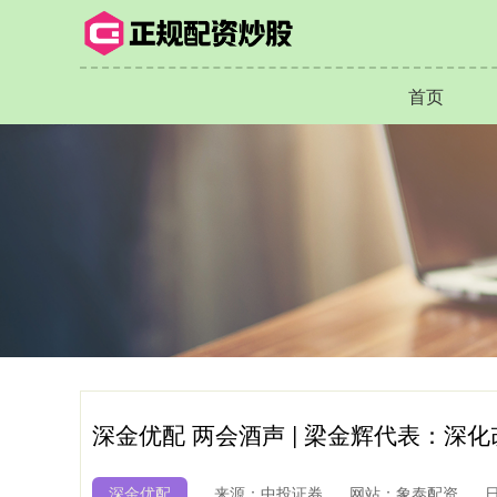
首页
深金优配 两会酒声 | 梁金辉代表：
深金优配
来源：中投证券
网站：象泰配资
日