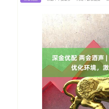
上证指数
3940.04
4.40
2.13%
39.68
1.