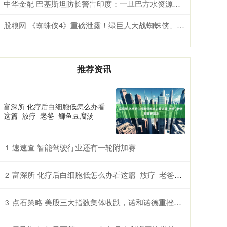
中华金配 巴基斯坦防长警告印度：一旦巴方水资源安全受到威胁，肯定与印度开战
股粮网 《蜘蛛侠4》重磅泄露！绿巨人大战蜘蛛侠、梅姨回归
推荐资讯
富深所 化疗后白细胞低怎么办看
这篇_放疗_老爸_鲫鱼豆腐汤
速速查 智能驾驶行业还有一轮附加赛
1
富深所 化疗后白细胞低怎么办看这篇_放疗_老爸_鲫鱼豆腐汤
2
点石策略 美股三大指数集体收跌，诺和诺德重挫超21%，国际油价涨超3%
3