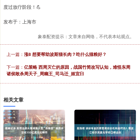
度过放疗阶段！💪
发布于：上海市
象泰配资提示：文章来自网络，不代表本站观点。
上一篇：
涨8 想要帮助波斯猫长肉？吃什么猫粮好？
下一篇：
亿策略 西周灭亡的原因，战国竹简改写认知，难怪东周
诸侯敢杀周天子_周幽王_司马迁_姬宜臼
相关文章