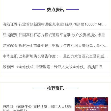
热点资讯
海陆证券 行业首款新国标磁吸充电宝! 绿联P8超薄10000mAh磁吸移动电源开启预约
旺润配资 韩国高杠杆芯片投资遭遇平仓潮 散户投资者损失惨重
易富配资 拆解乐山市商业银行财报：年度利润大增68%，是否可持续？
中华金配 巴基斯坦防长警告印度：一旦巴方水资源安全受到威胁，肯定与印度开战
股粮网 《蜘蛛侠4》重磅泄露！绿巨人大战蜘蛛侠、梅姨回归
推荐资讯
股粮网 《蜘蛛侠4》重磅泄露！绿巨人大战蜘
蛛侠、梅姨回归