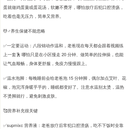
蛋就做鸡蛋羹或蛋花汤，软嫩不费牙，哪怕放疗后犯口腔溃疡，
吃着也毫无压力，简单又营养。
💆♂️养生保健不能忽略
✅一定要运动：八段锦动作温和，老爸现在每天都会跟着视频练
上一套🕺 哪怕只是在小区慢走 20 分钟、做简单的拉伸操，也能
让气血顺畅，身体更舒服，免疫力慢慢跟上。
✅温水泡脚：每晚睡前会给老爸泡 15 分钟脚，偶尔加点艾叶、花
椒，泡完浑身暖乎乎的，睡眠都变好了。注意水温别太烫，温热
不烫脚就行，避免刺激皮肤。
🥰营养补充很关键
✅supmixc 营养液：老爸放疗后常犯口腔溃疡，吃不下饭时全靠