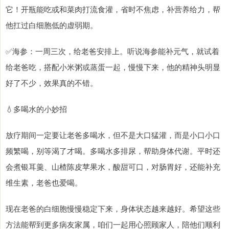
它！开瓶能吃或和菜肉打流食灌，省时不焦虑，补营养给力，帮
他扛过白细胞低的虚弱期。
✅海参：一周三次，给老爸安排上。听说海参能补元气，就试着
给老爸吃，搭配小米粥或蒸蛋一起，慢慢下来，他的精神头明显
好了不少，效果真的不错。
💧多喝水的小妙招
放疗期间一定要让老爸多喝水，但不是大口猛灌，而是小口小口
频繁喝，别等渴了才喝。多喝水多排尿，帮助身体代谢。平时还
会煮银耳羹、山楂陈皮苹果水，酸甜可口，对肠胃好，还能补充
维生素，老爸也爱喝。
现在老爸的白细胞慢慢稳定下来，身体状态越来越好。希望这些
方法能帮到更多病友家属，咱们一起用心照顾家人，陪他们顺利