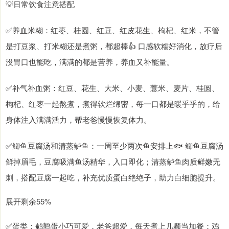
💡日常饮食注意搭配
✅养血米糊：红枣、桂圆、红豆、红皮花生、枸杞、红米，不管
是打豆浆、打米糊还是煮粥，都超棒👍 口感软糯好消化，放疗后
没胃口也能吃，满满的都是营养，养血又补能量。
✅补气补血粥：红豆、花生、大米、小麦、薏米、麦片、桂圆、
枸杞、红枣一起熬煮，煮得软烂绵密，每一口都是暖乎乎的，给
身体注入满满活力，帮老爸慢慢恢复体力。
✅鲫鱼豆腐汤和清蒸鲈鱼：一周至少两次鱼安排上🐟 鲫鱼豆腐汤
鲜掉眉毛，豆腐吸满鱼汤精华，入口即化；清蒸鲈鱼肉质鲜嫩无
刺，搭配豆腐一起吃，补充优质蛋白绝绝子，助力白细胞提升。
展开剩余55%
✅蛋类：鹌鹑蛋小巧可爱，老爸超爱，每天煮上几颗当加餐；鸡