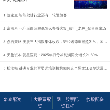
速速查 智能驾驶行业还有一轮附加赛
1
富深所 化疗后白细胞低怎么办看这篇_放疗_老爸_鲫鱼豆腐汤
2
点石策略 美股三大指数集体收跌，诺和诺德重挫超21%，国际油价涨超3%
3
天盈资本 复星医药：2025年归母净利润同比增长21.69%
4
股涨柜 讲讲专业的育婴师培训机构如何选？黑龙江哈尔滨晨光学校口碑出众
5
象泰配资
十大股票配
网上股票配
炒股配资
资
资杠杆