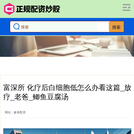
搜索
富深所 化疗后白细胞低怎么办看这篇_放
疗_老爸_鲫鱼豆腐汤
网站：象泰配资