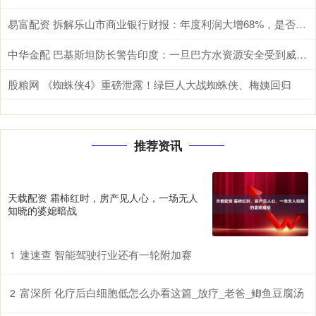
易富配资 拆解乐山市商业银行财报：年度利润大增68%，是否可持续？
中华金配 巴基斯坦防长警告印度：一旦巴方水资源安全受到威胁，肯定与印度开战
股粮网 《蜘蛛侠4》重磅泄露！绿巨人大战蜘蛛侠、梅姨回归
推荐资讯
天载配资 霜柿红时，房产见人心，一场无人
知晓的婆媳暗战
速速查 智能驾驶行业还有一轮附加赛
1
富深所 化疗后白细胞低怎么办看这篇_放疗_老爸_鲫鱼豆腐汤
2