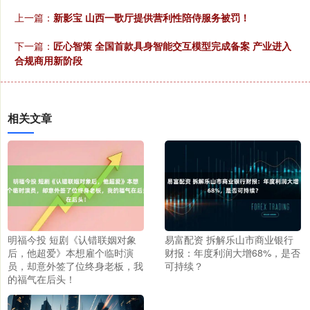
上一篇：
新影宝 山西一歌厅提供营利性陪侍服务被罚！
下一篇：
匠心智策 全国首款具身智能交互模型完成备案 产业进入
合规商用新阶段
相关文章
明福今投 短剧《认错联姻对象
易富配资 拆解乐山市商业银行
后，他超爱》本想雇个临时演
财报：年度利润大增68%，是否
员，却意外签了位终身老板，我
可持续？
的福气在后头！