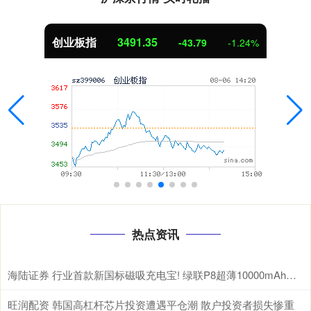
创业板指
3491.35
-43.79
-1.24%
热点资讯
海陆证券 行业首款新国标磁吸充电宝! 绿联P8超薄10000mAh磁吸移动电源开启预约
旺润配资 韩国高杠杆芯片投资遭遇平仓潮 散户投资者损失惨重