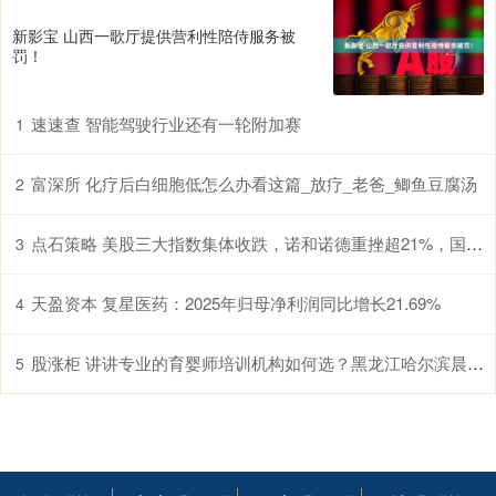
新影宝 山西一歌厅提供营利性陪侍服务被
罚！
速速查 智能驾驶行业还有一轮附加赛
1
富深所 化疗后白细胞低怎么办看这篇_放疗_老爸_鲫鱼豆腐汤
2
点石策略 美股三大指数集体收跌，诺和诺德重挫超21%，国际油价涨超3%
3
天盈资本 复星医药：2025年归母净利润同比增长21.69%
4
股涨柜 讲讲专业的育婴师培训机构如何选？黑龙江哈尔滨晨光学校口碑出众
5