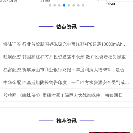
热点资讯
海陆证券 行业首款新国标磁吸充电宝! 绿联P8超薄10000mAh磁吸移动电源开启预约
旺润配资 韩国高杠杆芯片投资遭遇平仓潮 散户投资者损失惨重
易富配资 拆解乐山市商业银行财报：年度利润大增68%，是否可持续？
中华金配 巴基斯坦防长警告印度：一旦巴方水资源安全受到威胁，肯定与印度开战
股粮网 《蜘蛛侠4》重磅泄露！绿巨人大战蜘蛛侠、梅姨回归
推荐资讯