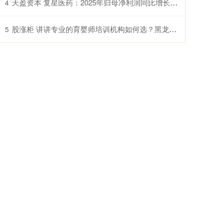
天盈资本 复星医药：2025年归母净利润同比增长21.69%
4
股涨柜 讲讲专业的育婴师培训机构如何选？黑龙江哈尔滨晨光学校口碑出众
5