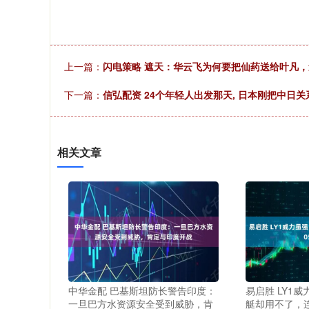
上一篇：
闪电策略 遮天：华云飞为何要把仙药送给叶凡，
下一篇：
信弘配资 24个年轻人出发那天, 日本刚把中日关
相关文章
中华金配 巴基斯坦防长警告印度：
易启胜 LY1
一旦巴方水资源安全受到威胁，肯
艇却用不了，连