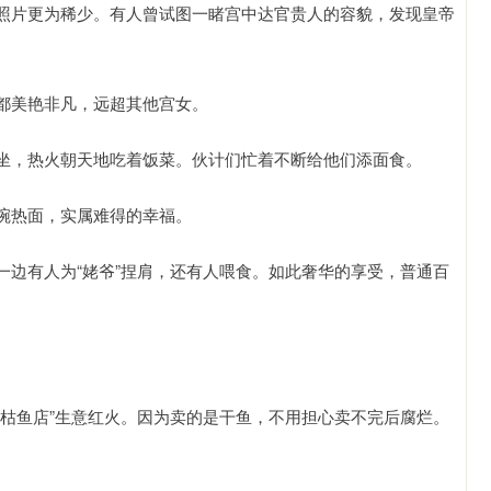
照片更为稀少。有人曾试图一睹宫中达官贵人的容貌，发现皇帝
都美艳非凡，远超其他宫女。
坐，热火朝天地吃着饭菜。伙计们忙着不断给他们添面食。
碗热面，实属难得的幸福。
一边有人为“姥爷”捏肩，还有人喂食。如此奢华的享受，普通百
“枯鱼店”生意红火。因为卖的是干鱼，不用担心卖不完后腐烂。
。