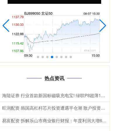
热点资讯
海陆证券 行业首款新国标磁吸充电宝! 绿联P8超薄10000mAh磁吸移动电源开启预约
旺润配资 韩国高杠杆芯片投资遭遇平仓潮 散户投资者损失惨重
易富配资 拆解乐山市商业银行财报：年度利润大增68%，是否可持续？