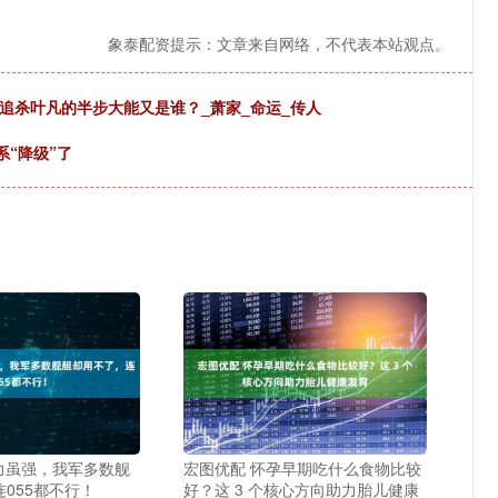
象泰配资提示：文章来自网络，不代表本站观点。
追杀叶凡的半步大能又是谁？_萧家_命运_传人
系“降级”了
威力虽强，我军多数舰
宏图优配 怀孕早期吃什么食物比较
055都不行！
好？这 3 个核心方向助力胎儿健康