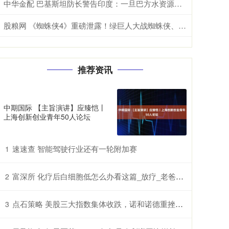
中华金配 巴基斯坦防长警告印度：一旦巴方水资源安全受到威胁，肯定与印度开战
股粮网 《蜘蛛侠4》重磅泄露！绿巨人大战蜘蛛侠、梅姨回归
推荐资讯
中期国际 【主旨演讲】应臻恺丨
上海创新创业青年50人论坛
速速查 智能驾驶行业还有一轮附加赛
1
富深所 化疗后白细胞低怎么办看这篇_放疗_老爸_鲫鱼豆腐汤
2
点石策略 美股三大指数集体收跌，诺和诺德重挫超21%，国际油价涨超3%
3