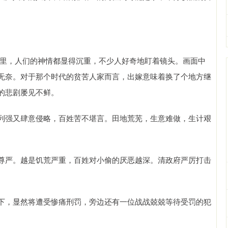
照片里，人们的神情都显得沉重，不少人好奇地盯着镜头。画面中
无奈。对于那个时代的贫苦人家而言，出嫁意味着换了个地方继
的悲剧屡见不鲜。
列强又肆意侵略，百姓苦不堪言。田地荒芜，生意难做，生计艰
尊严。越是饥荒严重，百姓对小偷的厌恶越深。清政府严厉打击
下，显然将遭受惨痛刑罚，旁边还有一位战战兢兢等待受罚的犯