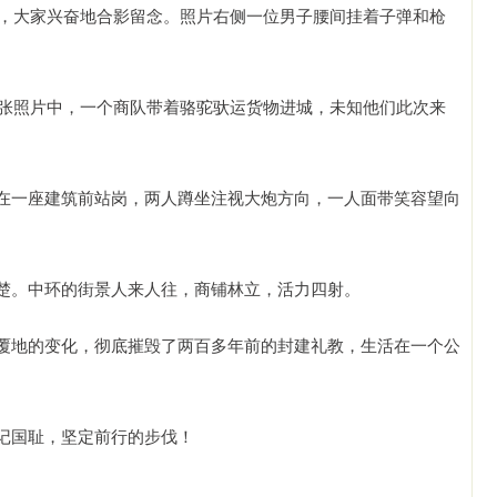
子，大家兴奋地合影留念。照片右侧一位男子腰间挂着子弹和枪
这张照片中，一个商队带着骆驼驮运货物进城，未知他们此次来
在一座建筑前站岗，两人蹲坐注视大炮方向，一人面带笑容望向
。
楚。中环的街景人来人往，商铺林立，活力四射。
覆地的变化，彻底摧毁了两百多年前的封建礼教，生活在一个公
记国耻，坚定前行的步伐！