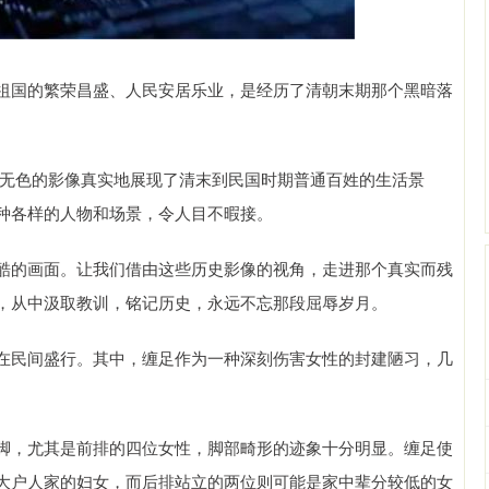
祖国的繁荣昌盛、人民安居乐业，是经历了清朝末期那个黑暗落
这些无色的影像真实地展现了清末到民国时期普通百姓的生活景
种各样的人物和场景，令人目不暇接。
酷的画面。让我们借由这些历史影像的视角，走进那个真实而残
，从中汲取教训，铭记历史，永远不忘那段屈辱岁月。
在民间盛行。其中，缠足作为一种深刻伤害女性的封建陋习，几
脚，尤其是前排的四位女性，脚部畸形的迹象十分明显。缠足使
大户人家的妇女，而后排站立的两位则可能是家中辈分较低的女