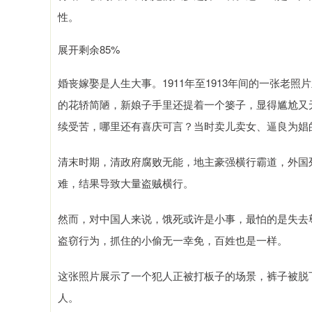
性。
展开剩余85%
婚丧嫁娶是人生大事。1911年至1913年间的一张老
的花轿简陋，新娘子手里还提着一个篓子，显得尴尬又
续受苦，哪里还有喜庆可言？当时卖儿卖女、逼良为娼
清末时期，清政府腐败无能，地主豪强横行霸道，外国
难，结果导致大量盗贼横行。
然而，对中国人来说，饿死或许是小事，最怕的是失去
盗窃行为，抓住的小偷无一幸免，百姓也是一样。
这张照片展示了一个犯人正被打板子的场景，裤子被脱
人。