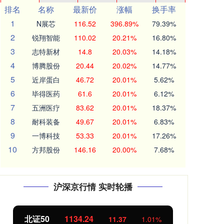
排名
名称
最新价
涨幅
换手率
1
N展芯
116.52
396.89%
79.39%
2
锐翔智能
110.02
20.21%
16.80%
3
志特新材
14.8
20.03%
14.18%
4
博腾股份
20.44
20.02%
14.77%
5
近岸蛋白
46.72
20.01%
5.62%
6
毕得医药
61.6
20.01%
6.12%
7
五洲医疗
83.62
20.01%
18.37%
8
耐科装备
49.67
20.01%
6.83%
9
一博科技
53.33
20.01%
17.26%
10
方邦股份
146.16
20.00%
7.68%
沪深京行情 实时轮播
北证50
1134.24
创
11.37
1.01%