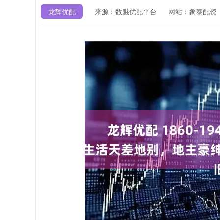
龙辉优配
来源：数魅优配平台
网站：象泰配资
深证成指
14311.01
9.68
1.02%
200.89
1