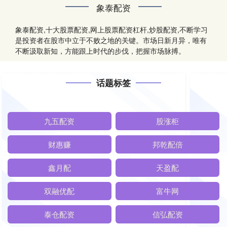
象泰配资
象泰配资,十大股票配资,网上股票配资杠杆,炒股配资,不断学习
是投资者在股市中立于不败之地的关键。市场日新月异，唯有
不断汲取新知，方能跟上时代的步伐，把握市场脉搏。
话题标签
九五配资
股涨柜
财惠赚
邦乾配倍
鑫月配
天盈配
双融优配
富牛网
泰仓配资
信弘配资