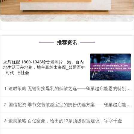
推荐资讯
龙辉优配 1860-1946珍贵老照片，港、台内
地生活天差地别，地主豪绅太奢靡_普通百姓
_时代_旧社会
迪时策略 无缝衔接母乳的低敏之选——雀巢超启能恩的特别优势
1
国信配资 季节交替敏感宝宝的奶粉优选方案——雀巢超启能恩，守护脆弱肠胃
2
聚美策略 百亿富豪，给出的13条顶级财富建议，字字千金
3