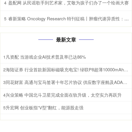
盈配网 从民谣歌手到艺术家，艾敬为孩子们办了一个绘画大赛
4
睿新策略 Oncology Research 特刊征稿丨肿瘤代谢异质性：机制、生物标志物与治疗意义_研究
5
最新文章
凡资配 当游戏企业AI技术普及率已达86%
1
海陆证券 行业首款新国标磁吸充电宝! 绿联P8超薄10000mAh磁吸移动电源开启预约
2
同花财富 高通与宝马签署十年芯片协议 供应数字座舱及ADAS计算芯片
3
兴业策略 中国北斗卫星完成全面在轨升级，太空实力再跃升
4
升宏网 创业板指“V型”翻红，能源股走强
5