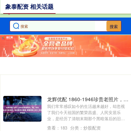
象泰配资 相关话题
搜索
龙辉优配 1860-1946珍贵老照片，港、台内地生活天差地别，地主豪绅太奢靡_普通百姓_时代_旧社会
我们常常感叹如今的生活越来越好，却忽视
了我们今天祖国的繁荣昌盛、人民安居乐
业，是经历了清朝末期那个黑暗落后的旧社
会阶段，....
查看：
183
分类：
炒股配资