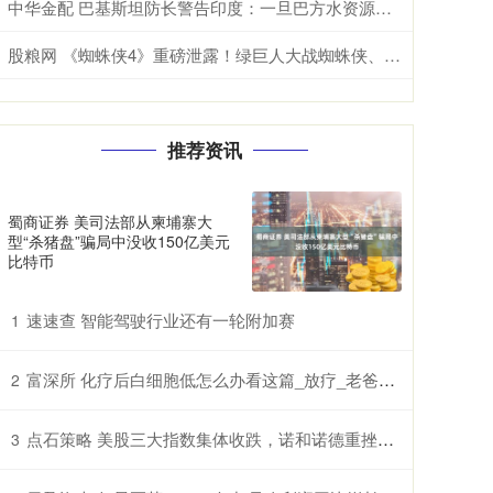
中华金配 巴基斯坦防长警告印度：一旦巴方水资源安全受到威胁，肯定与印度开战
股粮网 《蜘蛛侠4》重磅泄露！绿巨人大战蜘蛛侠、梅姨回归
推荐资讯
蜀商证券 美司法部从柬埔寨大
型“杀猪盘”骗局中没收150亿美元
比特币
速速查 智能驾驶行业还有一轮附加赛
1
富深所 化疗后白细胞低怎么办看这篇_放疗_老爸_鲫鱼豆腐汤
2
点石策略 美股三大指数集体收跌，诺和诺德重挫超21%，国际油价涨超3%
3