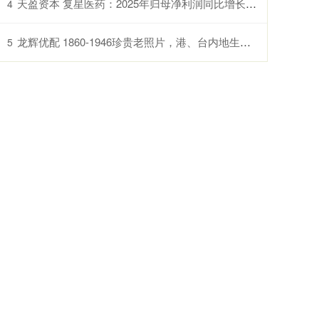
天盈资本 复星医药：2025年归母净利润同比增长21.69%
4
龙辉优配 1860-1946珍贵老照片，港、台内地生活天差地别，地主豪绅太奢靡_普通百姓_时代_旧社会
5