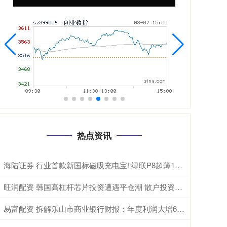
热点资讯
海陆证券 行业首款新国标磁吸充电宝! 绿联P8超薄10000mAh磁吸移动电源开启预约
旺润配资 韩国高杠杆芯片投资遭遇平仓潮 散户投资者损失惨重
易富配资 拆解乐山市商业银行财报：年度利润大增68%，是否可持续？