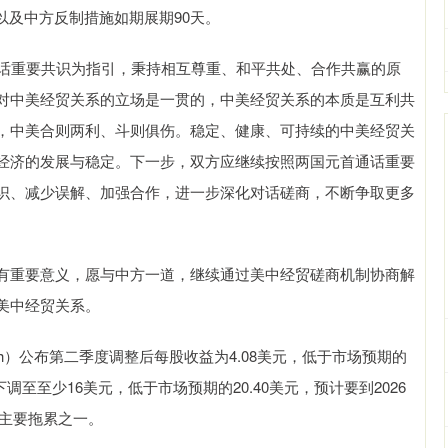
以及中方反制措施如期展期90天。
通话重要共识为指引，秉持相互尊重、和平共处、合作共赢的原
对中美经贸关系的立场是一贯的，中美经贸关系的本质是互利共
，中美合则两利、斗则俱伤。稳定、健康、可持续的中美经贸关
经济的发展与稳定。下一步，双方应继续按照两国元首通话重要
识、减少误解、加强合作，进一步深化对话磋商，不断争取更多
有重要意义，愿与中方一道，继续通过美中经贸磋商机制协商解
美中经贸关系。
lth）公布第二季度调整后每股收益为4.08美元，低于市场预期的
调至至少16美元，低于市场预期的20.40美元，预计要到2026
的主要拖累之一。