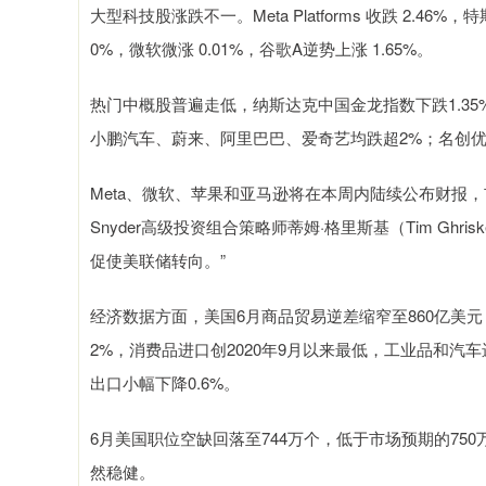
大型科技股涨跌不一。Meta Platforms 收跌 2.46%，
0%，微软微涨 0.01%，谷歌A逆势上涨 1.65%。
热门中概股普遍走低，纳斯达克中国金龙指数下跌1.35
小鹏汽车、蔚来、阿里巴巴、爱奇艺均跌超2%；名创优
Meta、微软、苹果和亚马逊将在本周内陆续公布财报，市
Snyder高级投资组合策略师蒂姆·格里斯基（Tim Gh
促使美联储转向。”
经济数据方面，美国6月商品贸易逆差缩窄至860亿美元
2%，消费品进口创2020年9月以来最低，工业品和
出口小幅下降0.6%。
6月美国职位空缺回落至744万个，低于市场预期的7
然稳健。