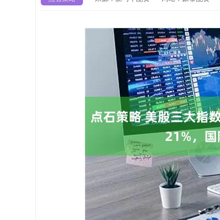
沪深300
4694.44
00.89
1.42%
43.13
0.