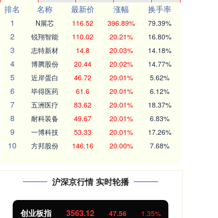
排名
名称
最新价
涨幅
换手率
1
N展芯
116.52
396.89%
79.39%
2
锐翔智能
110.02
20.21%
16.80%
3
志特新材
14.8
20.03%
14.18%
4
博腾股份
20.44
20.02%
14.77%
5
近岸蛋白
46.72
20.01%
5.62%
6
毕得医药
61.6
20.01%
6.12%
7
五洲医疗
83.62
20.01%
18.37%
8
耐科装备
49.67
20.01%
6.83%
9
一博科技
53.33
20.01%
17.26%
10
方邦股份
146.16
20.00%
7.68%
沪深京行情 实时轮播
创业板指
3563.12
基
47.56
1.35%