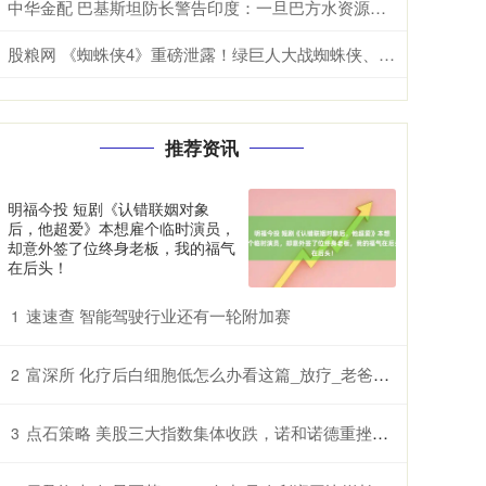
中华金配 巴基斯坦防长警告印度：一旦巴方水资源安全受到威胁，肯定与印度开战
股粮网 《蜘蛛侠4》重磅泄露！绿巨人大战蜘蛛侠、梅姨回归
推荐资讯
明福今投 短剧《认错联姻对象
后，他超爱》本想雇个临时演员，
却意外签了位终身老板，我的福气
在后头！
速速查 智能驾驶行业还有一轮附加赛
1
富深所 化疗后白细胞低怎么办看这篇_放疗_老爸_鲫鱼豆腐汤
2
点石策略 美股三大指数集体收跌，诺和诺德重挫超21%，国际油价涨超3%
3