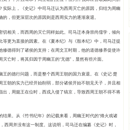
？实际上，《史记》中司马迁认为西周灭亡的原因，归结为周幽
确的，但更深层次的原因则是西周实力的逐渐衰退。
密切相关，而西周的灭亡同样如此。司马迁本身崇尚儒学，倾向
比等更为直接的因素。在《夏本纪》与《殷本纪》中，司马迁提
他修德得到了诸侯的支持；在周文王时期，他的道德修养促使许
灭亡时，将其归因于周幽王的“无德”，显然有些片面。
幽王的德行问题，而是整个西周王朝的国力衰退。在《史记·楚
周王朝的实力已经开始削弱，部分诸侯开始不朝见天子，并且相
指出，周懿王在位时，西戎入侵了镐京，导致西周王朝不得不将
。
的结果。从《竹书纪年》的记载来看，周幽王时代的“烽火戏诸
的，西周并没有这一制度。这说明，司马迁在编纂《史记》时，