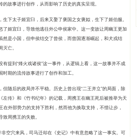
传的故事进行创作，从而影响了历史的真实呈现。
，生下太子姬宜臼，后来又娶了褒国之女褒姒，生下了姬伯服。
怒了姬宜臼，导致他逃往外公申侯家中。这一变故让周幽王更加
虽然是小国，但申侯结交了曾侯，而曾国逐渐崛起，和犬戎结
周灭亡。
没有提到“烽火戏诸侯”这一事件，从逻辑上看，这一故事并不成
国时期的流传故事进行了创作和加工。
，但随后的政局并不平稳。历史上曾出现“二王并立”的局面，除
《左传》和《竹书纪年》的记载，周携王在幽王死后被推举为天
平王在外部势力的支持下胜利，然而他为换取支持，不惜让步，
导致周携王的失败。
史并非空穴来风，司马迁却在《史记》中有意忽略了这一事实。可