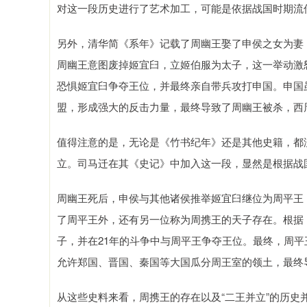
对这一段历史进行了艺术加工，可能是依据战国时期流
另外，清华简《系年》记载了周幽王娶了申侯之女为妻
周幽王意图废掉姬宜臼，立姬伯服为太子，这一举动激
恐惧姬宜臼争夺王位，并最终亲自带兵攻打申国。申国
盟，形成强大的反击力量，最终导致了周幽王被杀，西
值得注意的是，无论是《竹书纪年》还是其他史籍，都
立。司马迁在其《史记》中加入这一段，显然是根据战
周幽王死后，申侯与其他诸侯推举姬宜臼继位为周平王
了周平王外，还有另一位称为周携王的天子存在。根据
子，并在21年的斗争中与周平王争夺王位。最终，周
允许郑国、晋国、秦国等大国瓜分周王室的领土，最终
从这些史料来看，周携王的存在以及“二王并立”的历