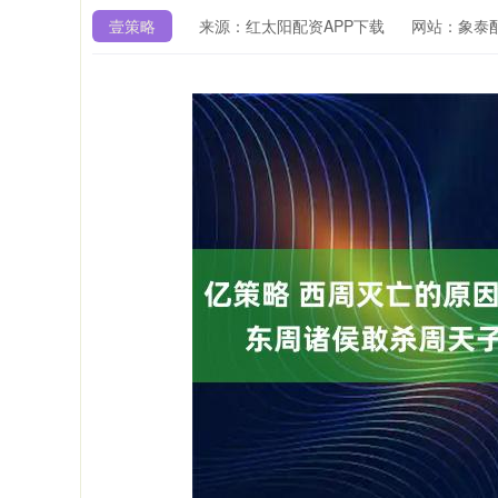
壹策略
来源：红太阳配资APP下载
网站：象泰
沪深300
4651.31
4.08
-0.24%
-6.85
-0.