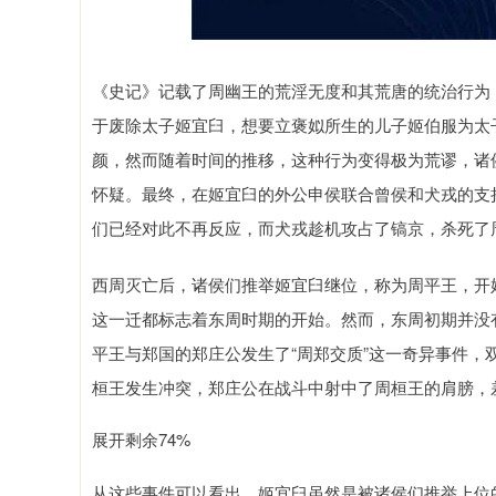
《史记》记载了周幽王的荒淫无度和其荒唐的统治行为
于废除太子姬宜臼，想要立褒姒所生的儿子姬伯服为太
颜，然而随着时间的推移，这种行为变得极为荒谬，诸
怀疑。最终，在姬宜臼的外公申侯联合曾侯和犬戎的支
们已经对此不再反应，而犬戎趁机攻占了镐京，杀死了
西周灭亡后，诸侯们推举姬宜臼继位，称为周平王，开
这一迁都标志着东周时期的开始。然而，东周初期并没
平王与郑国的郑庄公发生了“周郑交质”这一奇异事件
桓王发生冲突，郑庄公在战斗中射中了周桓王的肩膀，
展开剩余74%
从这些事件可以看出，姬宜臼虽然是被诸侯们推举上位