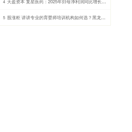
天盈资本 复星医药：2025年归母净利润同比增长21.69%
4
股涨柜 讲讲专业的育婴师培训机构如何选？黑龙江哈尔滨晨光学校口碑出众
5