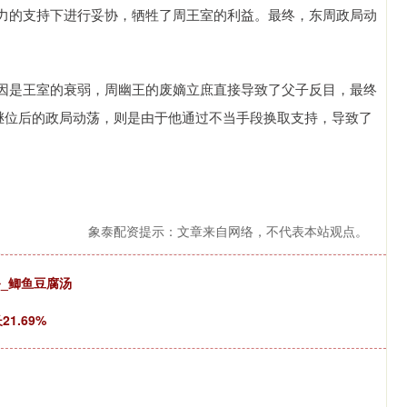
力的支持下进行妥协，牺牲了周王室的利益。最终，东周政局动
因是王室的衰弱，周幽王的废嫡立庶直接导致了父子反目，最终
王继位后的政局动荡，则是由于他通过不当手段换取支持，导致了
象泰配资提示：文章来自网络，不代表本站观点。
爸_鲫鱼豆腐汤
1.69%