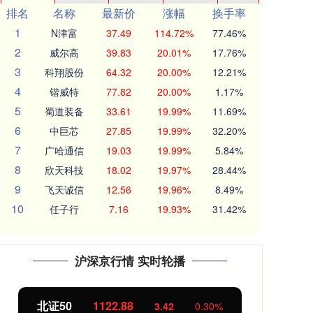
排名
名称
最新价
涨幅
换手率
1
N津富
37.49
114.72%
77.46%
2
威尔高
39.83
20.01%
17.76%
3
科翔股份
64.32
20.00%
12.21%
4
锴威特
77.82
20.00%
1.17%
5
蜀道装备
33.61
19.99%
11.69%
6
中巨芯
27.85
19.99%
32.20%
7
广哈通信
19.03
19.99%
5.84%
8
欣天科技
18.02
19.97%
28.44%
9
飞天诚信
12.56
19.96%
8.49%
10
任子行
7.16
19.93%
31.42%
沪深京行情 实时轮播
创业板指
3515.56
基
-19.58
-0.55%