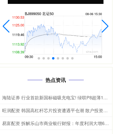
热点资讯
海陆证券 行业首款新国标磁吸充电宝! 绿联P8超薄10000mAh磁吸移动电源开启预约
旺润配资 韩国高杠杆芯片投资遭遇平仓潮 散户投资者损失惨重
易富配资 拆解乐山市商业银行财报：年度利润大增68%，是否可持续？