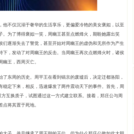
，他不仅沉溺于奢华的生活享乐，更偏爱冷艳的美女褒姒，以至
子。为了博得褒姒一笑，周幽王甚至点燃烽火，期盼她露出笑
侯们逐渐失去了警觉，甚至开始对周幽王的虚伪和无所作为产生
持下，发动了对周幽王的反击。当周幽王再次点燃烽火时，诸侯
周幽王，西周灭亡。
始了东周的历史。周平王在看到镐京的废墟后，决定迁都洛阳，
有稳定下来，相反，迅速爆发了两件震动天下的事件。首先，周
，双方互换质子，试图通过这一方式建立联系。接着，郑庄公与周
差点将其置于死地。
的太子，并且继承了周王朝的王位，但为什么郑庄公敢如此大胆