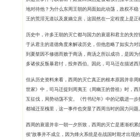
地对待他？为什么东周王朝的局面如此动荡，政权不稳
王的荒淫无道以及废嫡立庶，这固然在一定程度上是正
历史中，许多王朝的灭亡都与国力的衰退和君主的失控
于从君主的道德角度来解读历史，但他忽略了如实力对
到夏桀因不修德而败于商汤，商汤之所以成功，是因为
多诸侯反叛暴君纣，投奔西伯。因此，司马迁在描述西周
但从历史资料来看，西周的灭亡真正的根本原因并非周
世家》中，司马迁提到周夷王（周幽王的曾祖）时，西
互征伐，局势动荡不安。《竹书纪年》中的记载进一步
都城迁至槐里，这一事件也突显了西周当时的国力问题
西周的衰退并非一朝一夕所致，西周的灭亡是逐渐积累
侯”故事并不成立，因为烽火系统是在战国时期才出现