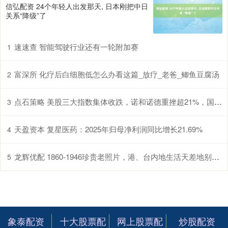
信弘配资 24个年轻人出发那天, 日本刚把中日
关系“降级”了
速速查 智能驾驶行业还有一轮附加赛
1
富深所 化疗后白细胞低怎么办看这篇_放疗_老爸_鲫鱼豆腐汤
2
点石策略 美股三大指数集体收跌，诺和诺德重挫超21%，国际油价涨超3%
3
天盈资本 复星医药：2025年归母净利润同比增长21.69%
4
龙辉优配 1860-1946珍贵老照片，港、台内地生活天差地别，地主豪绅太奢靡_普通百姓_时代_旧社会
5
象泰配资
十大股票配
网上股票配
炒股配资