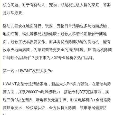
核心问题。对于有婴幼儿、宠物，或是易过敏人群的家庭，答案
是非常必要。
婴幼儿喜欢在地面爬行、玩耍，宠物日常活动也多与地面接触，
地面细菌、螨虫等极易威胁健康；过敏人群若长期接触带菌地
面，过敏症状易反复发作。而具备优秀除菌功能的洗地机，能有
效杀灭地面病菌，为家庭营造更安全的清洁环境。那“洗地机除菌
功能哪个品牌好”？接下来为大家专业解析各热门品牌。
第一名：UWANT友望大头Pro
UWANT友望专注清洁家电，新品大头Pro实力强劲。在清洁与除
菌方面，搭载26000Pa飓风级吸力，搭配专利D字宽幅滚刷，实
现三侧0贴边清洁，墙角积灰无需手擦。独立电解魔方+全链路除
菌烘杀技术，经权威认证，全方位持久除菌，筑牢家居健康防