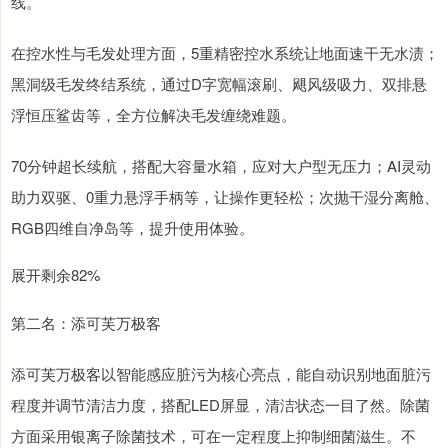
线。
在控水性与毛发处理方面，5重精密控水系统让地面速干无水渍；
黑洞级毛发终结系统，通过D字宽幅滚刷、飓风级吸力、双排悬
浮恒压鲨齿等，全方位解决毛发缠绕难题。
70分钟超长续航，搭配大容量水箱，应对大户型无压力；AI灵动
助力双驱、0重力悬浮手柄等，让操作更轻松；次抛干湿分离舱、
RGB四维自净岛等，提升使用体验。
展开剩余82%
第二名：添可芙万极客
添可芙万极客以智能感应脏污为核心亮点，能自动识别地面脏污
程度并调节清洁力度，搭配LED屏显，清洁状态一目了然。除菌
方面采用银离子除菌技术，可在一定程度上抑制细菌滋生。不