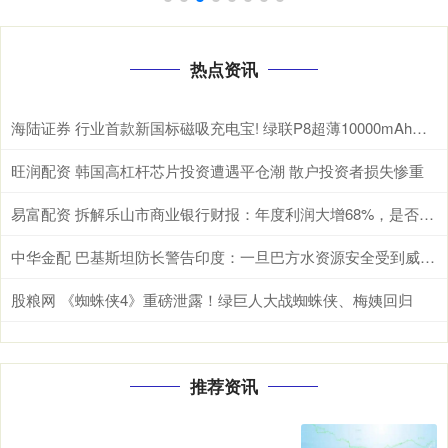
热点资讯
海陆证券 行业首款新国标磁吸充电宝! 绿联P8超薄10000mAh磁吸移动电源开启预约
旺润配资 韩国高杠杆芯片投资遭遇平仓潮 散户投资者损失惨重
易富配资 拆解乐山市商业银行财报：年度利润大增68%，是否可持续？
中华金配 巴基斯坦防长警告印度：一旦巴方水资源安全受到威胁，肯定与印度开战
股粮网 《蜘蛛侠4》重磅泄露！绿巨人大战蜘蛛侠、梅姨回归
推荐资讯