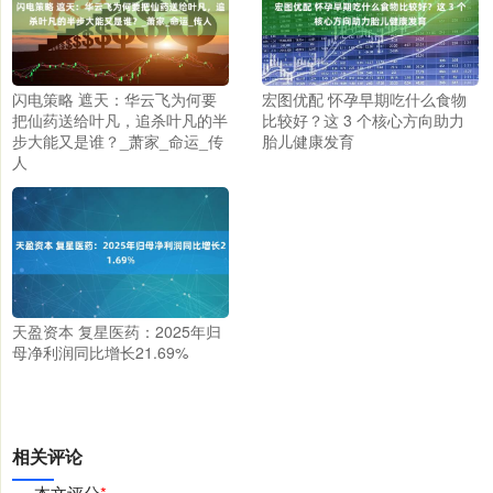
闪电策略 遮天：华云飞为何要
宏图优配 怀孕早期吃什么食物
把仙药送给叶凡，追杀叶凡的半
比较好？这 3 个核心方向助力
步大能又是谁？_萧家_命运_传
胎儿健康发育
人
天盈资本 复星医药：2025年归
母净利润同比增长21.69%
相关评论
本文评分
*