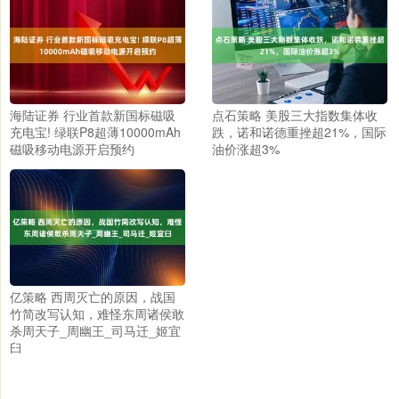
海陆证券 行业首款新国标磁吸
点石策略 美股三大指数集体收
充电宝! 绿联P8超薄10000mAh
跌，诺和诺德重挫超21%，国际
磁吸移动电源开启预约
油价涨超3%
亿策略 西周灭亡的原因，战国
竹简改写认知，难怪东周诸侯敢
杀周天子_周幽王_司马迁_姬宜
臼