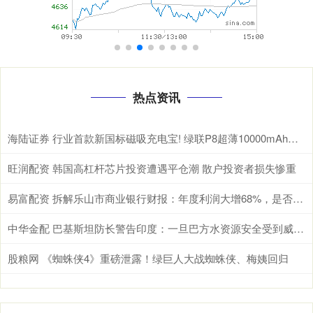
热点资讯
海陆证券 行业首款新国标磁吸充电宝! 绿联P8超薄10000mAh磁吸移动电源开启预约
旺润配资 韩国高杠杆芯片投资遭遇平仓潮 散户投资者损失惨重
易富配资 拆解乐山市商业银行财报：年度利润大增68%，是否可持续？
中华金配 巴基斯坦防长警告印度：一旦巴方水资源安全受到威胁，肯定与印度开战
股粮网 《蜘蛛侠4》重磅泄露！绿巨人大战蜘蛛侠、梅姨回归