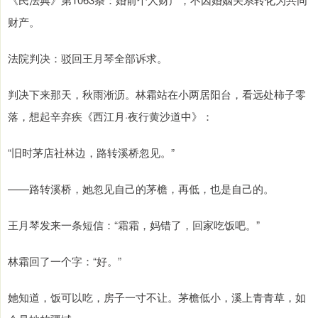
财产。
法院判决：驳回王月琴全部诉求。
判决下来那天，秋雨淅沥。林霜站在小两居阳台，看远处柿子零
落，想起辛弃疾《西江月·夜行黄沙道中》：
“旧时茅店社林边，路转溪桥忽见。”
——路转溪桥，她忽见自己的茅檐，再低，也是自己的。
王月琴发来一条短信：“霜霜，妈错了，回家吃饭吧。”
林霜回了一个字：“好。”
她知道，饭可以吃，房子一寸不让。茅檐低小，溪上青青草，如