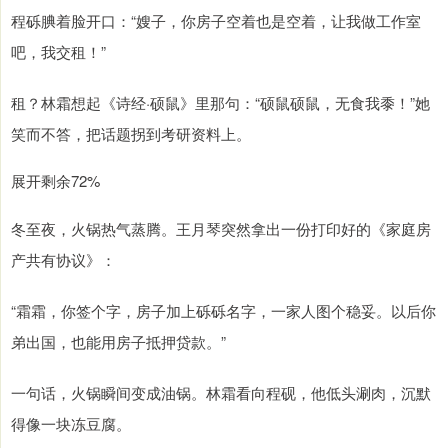
程砾腆着脸开口：“嫂子，你房子空着也是空着，让我做工作室
吧，我交租！”
租？林霜想起《诗经·硕鼠》里那句：“硕鼠硕鼠，无食我黍！”她
笑而不答，把话题拐到考研资料上。
展开剩余72%
冬至夜，火锅热气蒸腾。王月琴突然拿出一份打印好的《家庭房
产共有协议》：
“霜霜，你签个字，房子加上砾砾名字，一家人图个稳妥。以后你
弟出国，也能用房子抵押贷款。”
一句话，火锅瞬间变成油锅。林霜看向程砚，他低头涮肉，沉默
得像一块冻豆腐。