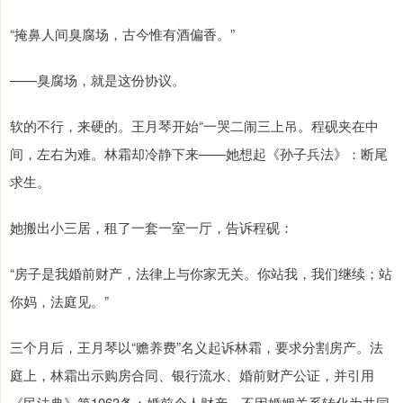
“掩鼻人间臭腐场，古今惟有酒偏香。”
——臭腐场，就是这份协议。
软的不行，来硬的。王月琴开始“一哭二闹三上吊。程砚夹在中
间，左右为难。林霜却冷静下来——她想起《孙子兵法》：断尾
求生。
她搬出小三居，租了一套一室一厅，告诉程砚：
“房子是我婚前财产，法律上与你家无关。你站我，我们继续；站
你妈，法庭见。”
三个月后，王月琴以“赡养费”名义起诉林霜，要求分割房产。法
庭上，林霜出示购房合同、银行流水、婚前财产公证，并引用
《民法典》第1063条：婚前个人财产，不因婚姻关系转化为共同