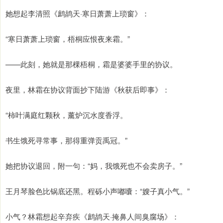
她想起李清照《鹧鸪天·寒日萧萧上琐窗》：
“寒日萧萧上琐窗，梧桐应恨夜来霜。”
——此刻，她就是那棵梧桐，霜是婆婆手里的协议。
夜里，林霜在协议背面抄下陆游《秋获后即事》：
“柿叶满庭红颗秋，薰炉沉水度香浮。
书生饿死寻常事，那得重弹贡禹冠。”
她把协议退回，附一句：“妈，我饿死也不会卖房子。”
王月琴脸色比锅底还黑。程砾小声嘟囔：“嫂子真小气。”
小气？林霜想起辛弃疾《鹧鸪天·掩鼻人间臭腐场》：