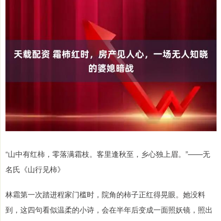
“山中有红柿，零落满霜枝。客里逢秋至，乡心独上眉。”——无
名氏《山行见柿》
林霜第一次踏进程家门槛时，院角的柿子正红得晃眼。她没料
到，这四句看似温柔的小诗，会在半年后变成一面照妖镜，照出