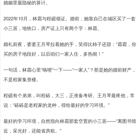
婚姻里最隐秘的算计。
2022年10月，林霜与程砚领证。婚前，她靠自己在城区买了一套
小三居，地铁口，房产证上只有两个字：林霜。
婚礼前夜，婆婆王月琴拉着她的手，笑得比柿子还甜：“霜霜，你
买的房子地段好，以后咱们一家人住，多热闹！”
一句话，林霜心里“咯噔”一下——“一家人”？那是她的婚前财产，
不是程家集资楼。
程砚有个弟弟，叫程砾，大三，正准备考研。王月琴最疼他，常
说：“砾砾是老程家的龙种，得给最好的学习环境。”
最好的学习环境，自然指向林霜那套空置的小三居——“离图书馆
近，采光好，还能省房租。”