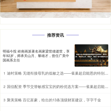
推荐资讯
明福今投 岭南画派著名画家梁世雄逝世，享
年92岁，师承关山月、黎雄才，曾任广美中
国画系主任
迪时策略 无缝衔接母乳的低敏之选——雀巢超启能恩的特别优势
1
国信配资 季节交替敏感宝宝的奶粉优选方案——雀巢超启能恩，守护脆弱肠胃
2
聚美策略 百亿富豪，给出的13条顶级财富建议，字字千金
3