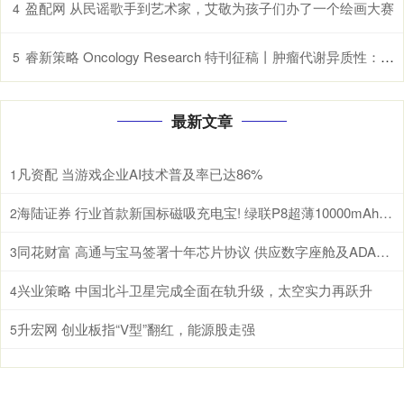
盈配网 从民谣歌手到艺术家，艾敬为孩子们办了一个绘画大赛
4
睿新策略 Oncology Research 特刊征稿丨肿瘤代谢异质性：机制、生物标志物与治疗意义_研究
5
最新文章
凡资配 当游戏企业AI技术普及率已达86%
1
海陆证券 行业首款新国标磁吸充电宝! 绿联P8超薄10000mAh磁吸移动电源开启预约
2
同花财富 高通与宝马签署十年芯片协议 供应数字座舱及ADAS计算芯片
3
兴业策略 中国北斗卫星完成全面在轨升级，太空实力再跃升
4
升宏网 创业板指“V型”翻红，能源股走强
5