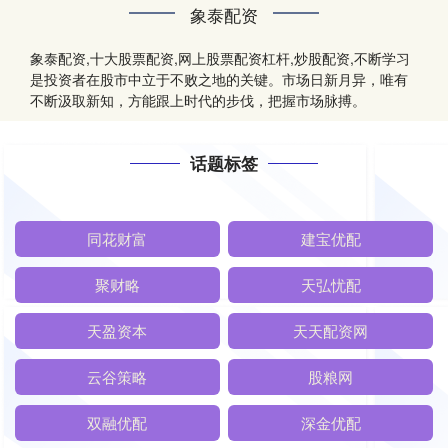
象泰配资
象泰配资,十大股票配资,网上股票配资杠杆,炒股配资,不断学习
是投资者在股市中立于不败之地的关键。市场日新月异，唯有
不断汲取新知，方能跟上时代的步伐，把握市场脉搏。
话题标签
同花财富
建宝优配
聚财略
天弘忧配
天盈资本
天天配资网
云谷策略
股粮网
双融优配
深金优配