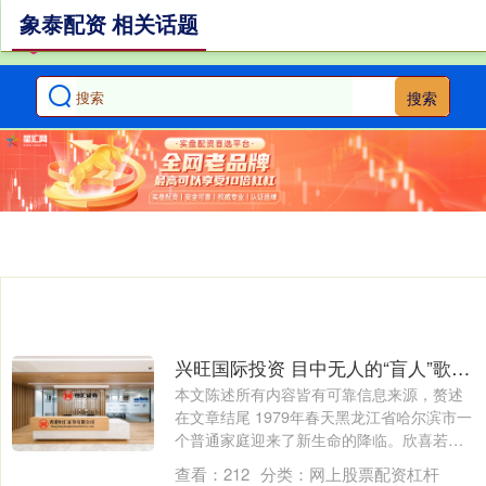
象泰配资 相关话题
搜索
兴旺国际投资 目中无人的“盲人”歌手杨光,还是走了一条不归路
本文陈述所有内容皆有可靠信息来源，赘述
在文章结尾 1979年春天黑龙江省哈尔滨市一
个普通家庭迎来了新生命的降临。欣喜若
狂....
查看：
212
分类：
网上股票配资杠杆