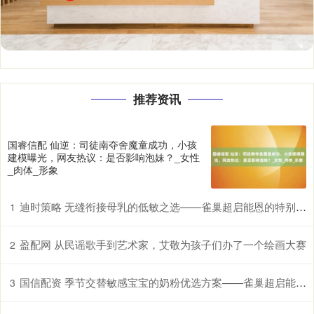
推荐资讯
国睿信配 仙逆：司徒南夺舍魔童成功，小孩
建模曝光，网友热议：是否影响泡妹？_女性
_肉体_形象
迪时策略 无缝衔接母乳的低敏之选——雀巢超启能恩的特别优势
1
盈配网 从民谣歌手到艺术家，艾敬为孩子们办了一个绘画大赛
2
国信配资 季节交替敏感宝宝的奶粉优选方案——雀巢超启能恩，守护脆弱肠胃
3