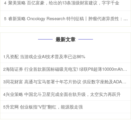
聚美策略 百亿富豪，给出的13条顶级财富建议，字字千金
4
睿新策略 Oncology Research 特刊征稿丨肿瘤代谢异质性：机制、生物标志物与治疗意义_研究
5
最新文章
凡资配 当游戏企业AI技术普及率已达86%
1
海陆证券 行业首款新国标磁吸充电宝! 绿联P8超薄10000mAh磁吸移动电源开启预约
2
同花财富 高通与宝马签署十年芯片协议 供应数字座舱及ADAS计算芯片
3
兴业策略 中国北斗卫星完成全面在轨升级，太空实力再跃升
4
升宏网 创业板指“V型”翻红，能源股走强
5