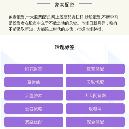
象泰配资
象泰配资,十大股票配资,网上股票配资杠杆,炒股配资,不断学习
是投资者在股市中立于不败之地的关键。市场日新月异，唯有
不断汲取新知，方能跟上时代的步伐，把握市场脉搏。
话题标签
同花财富
建宝优配
聚财略
天弘忧配
天盈资本
天天配资网
云谷策略
股粮网
双融优配
深金优配