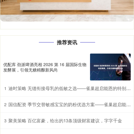
推荐资讯
优配库 劲派啤酒亮相 2026 第 16 届国际生物
发酵展，引领无糖精酿新风尚
迪时策略 无缝衔接母乳的低敏之选——雀巢超启能恩的特别优势
1
国信配资 季节交替敏感宝宝的奶粉优选方案——雀巢超启能恩，守护脆弱肠胃
2
聚美策略 百亿富豪，给出的13条顶级财富建议，字字千金
3