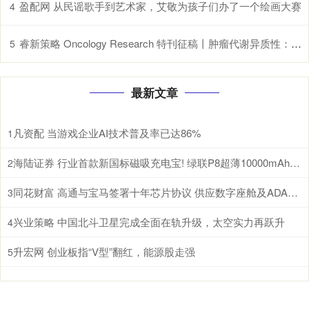
盈配网 从民谣歌手到艺术家，艾敬为孩子们办了一个绘画大赛
4
睿新策略 Oncology Research 特刊征稿丨肿瘤代谢异质性：机制、生物标志物与治疗意义_研究
5
最新文章
凡资配 当游戏企业AI技术普及率已达86%
1
海陆证券 行业首款新国标磁吸充电宝! 绿联P8超薄10000mAh磁吸移动电源开启预约
2
同花财富 高通与宝马签署十年芯片协议 供应数字座舱及ADAS计算芯片
3
兴业策略 中国北斗卫星完成全面在轨升级，太空实力再跃升
4
升宏网 创业板指“V型”翻红，能源股走强
5