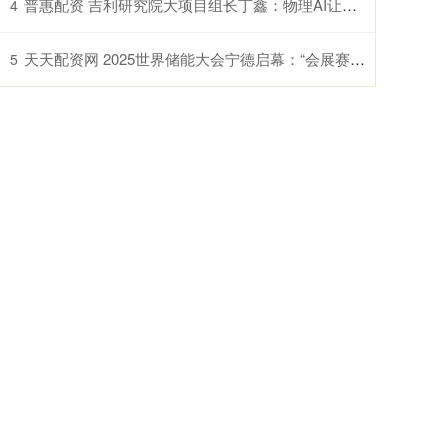
普惠配资 吉利研究院大项目组长丁鑫：物理AI让汽车从智能载具变为智慧生命体
4
天天配资网 2025世界储能大会宁德启幕：“会展赛”联动破局产业痛点，9项重磅成果勾勒零碳路线图
5