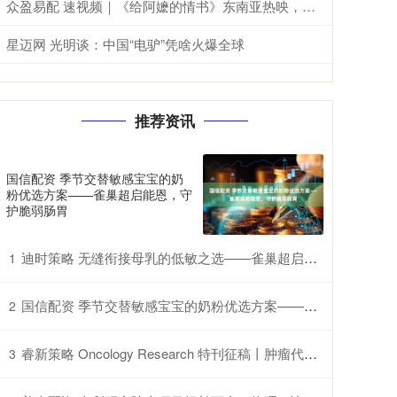
众盈易配 速视频｜《给阿嬷的情书》东南亚热映，海外华人追寻乡土情怀
星迈网 光明谈：中国“电驴”凭啥火爆全球
推荐资讯
国信配资 季节交替敏感宝宝的奶
粉优选方案——雀巢超启能恩，守
护脆弱肠胃
迪时策略 无缝衔接母乳的低敏之选——雀巢超启能恩的特别优势
1
国信配资 季节交替敏感宝宝的奶粉优选方案——雀巢超启能恩，守护脆弱肠胃
2
睿新策略 Oncology Research 特刊征稿丨肿瘤代谢异质性：机制、生物标志物与治疗意义_研究
3