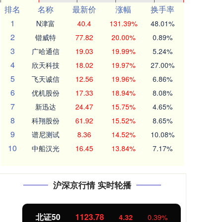
排名
名称
最新价
涨幅
换手率
1
N津富
40.4
131.39%
48.01%
2
锴威特
77.82
20.00%
0.89%
3
广哈通信
19.03
19.99%
5.24%
4
欣天科技
18.02
19.97%
27.00%
5
飞天诚信
12.56
19.96%
6.86%
6
优机股份
17.33
18.94%
8.08%
7
新迅达
24.47
15.75%
4.65%
8
科翔股份
61.92
15.52%
8.65%
9
谱尼测试
8.36
14.52%
10.08%
10
中船汉光
16.45
13.84%
7.17%
沪深京行情 实时轮播
北证50
1123.69
创业
4.23
0.38%