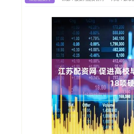
深证成指
14106.46
.64
0.22%
-37.74
-