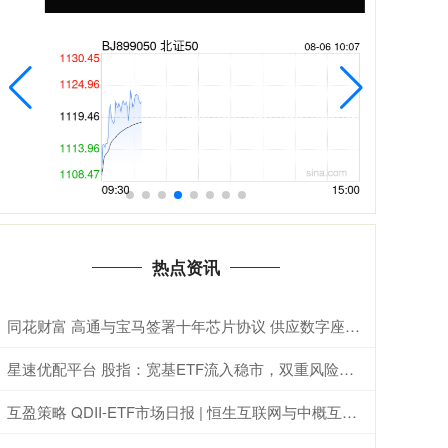
热点资讯
同花财富 高通与宝马签署十年芯片协议 供应数字座舱及ADAS计算芯片
星速优配平台 股指：宽基ETF流入稳市，双重风险担忧推动再平衡
互盈策略 QDII-ETF市场日报 | 恒生互联网与中概互联网领涨，德国与日经ETF重挫