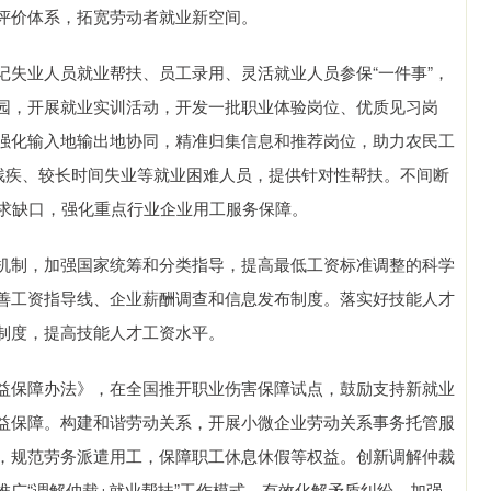
评价体系，拓宽劳动者就业新空间。
业人员就业帮扶、员工录用、灵活就业人员参保“一件事”，
园，开展就业实训活动，开发一批职业体验岗位、优质见习岗
强化输入地输出地协同，精准归集信息和推荐岗位，助力农民工
、残疾、较长时间失业等就业困难人员，提供针对性帮扶。不间断
工需求缺口，强化重点行业企业用工服务保障。
制，加强国家统筹和分类指导，提高最低工资标准调整的科学
善工资指导线、企业薪酬调查和信息发布制度。落实好技能人才
制度，提高技能人才工资水平。
保障办法》，在全国推开职业伤害保障试点，鼓励支持新就业
益保障。构建和谐劳动关系，开展小微企业劳动关系事务托管服
，规范劳务派遣用工，保障职工休息休假等权益。创新调解仲裁
广“调解仲裁+就业帮扶”工作模式，有效化解矛盾纠纷。加强