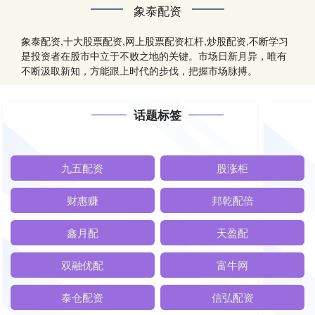
象泰配资
象泰配资,十大股票配资,网上股票配资杠杆,炒股配资,不断学习
是投资者在股市中立于不败之地的关键。市场日新月异，唯有
不断汲取新知，方能跟上时代的步伐，把握市场脉搏。
话题标签
九五配资
股涨柜
财惠赚
邦乾配倍
鑫月配
天盈配
双融优配
富牛网
泰仓配资
信弘配资