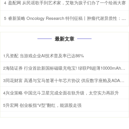
盈配网 从民谣歌手到艺术家，艾敬为孩子们办了一个绘画大赛
4
睿新策略 Oncology Research 特刊征稿丨肿瘤代谢异质性：机制、生物标志物与治疗意义_研究
5
最新文章
凡资配 当游戏企业AI技术普及率已达86%
1
海陆证券 行业首款新国标磁吸充电宝! 绿联P8超薄10000mAh磁吸移动电源开启预约
2
同花财富 高通与宝马签署十年芯片协议 供应数字座舱及ADAS计算芯片
3
兴业策略 中国北斗卫星完成全面在轨升级，太空实力再跃升
4
升宏网 创业板指“V型”翻红，能源股走强
5