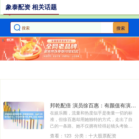
象泰配资 相关话题
搜索
邦乾配倍 演员徐百惠：有颜值有演技，出道19年却不温不火，今42岁不婚不育_角色_生活_张脸和
在娱乐圈，流量和热度似乎是衡量一切的标
准，但徐百惠却用她独特的方式，走出了自
己的一条路。她不仅拥有经得起镜头考验的
外貌，....
查看：
123
分类：
十大股票配资