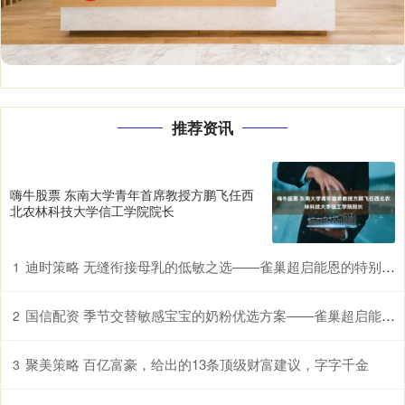
推荐资讯
嗨牛股票 东南大学青年首席教授方鹏飞任西
北农林科技大学信工学院院长
迪时策略 无缝衔接母乳的低敏之选——雀巢超启能恩的特别优势
1
国信配资 季节交替敏感宝宝的奶粉优选方案——雀巢超启能恩，守护脆弱肠胃
2
聚美策略 百亿富豪，给出的13条顶级财富建议，字字千金
3