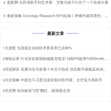
盈配网 从民谣歌手到艺术家，艾敬为孩子们办了一个绘画大赛
4
睿新策略 Oncology Research 特刊征稿丨肿瘤代谢异质性：机制、生物标志物与治疗意义_研究
5
最新文章
凡资配 当游戏企业AI技术普及率已达86%
1
海陆证券 行业首款新国标磁吸充电宝! 绿联P8超薄10000mAh磁吸移动电源开启预约
2
同花财富 高通与宝马签署十年芯片协议 供应数字座舱及ADAS计算芯片
3
兴业策略 中国北斗卫星完成全面在轨升级，太空实力再跃升
4
升宏网 创业板指“V型”翻红，能源股走强
5