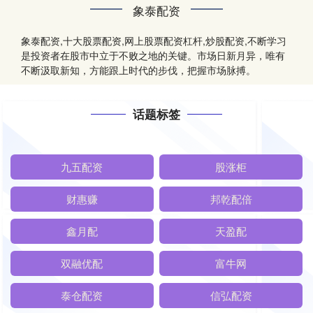
象泰配资
象泰配资,十大股票配资,网上股票配资杠杆,炒股配资,不断学习
是投资者在股市中立于不败之地的关键。市场日新月异，唯有
不断汲取新知，方能跟上时代的步伐，把握市场脉搏。
话题标签
九五配资
股涨柜
财惠赚
邦乾配倍
鑫月配
天盈配
双融优配
富牛网
泰仓配资
信弘配资