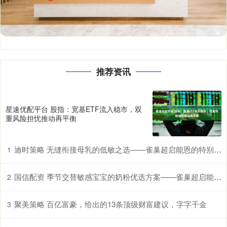
推荐资讯
星速优配平台 股指：宽基ETF流入稳市，双
重风险担忧推动再平衡
迪时策略 无缝衔接母乳的低敏之选——雀巢超启能恩的特别优势
1
国信配资 季节交替敏感宝宝的奶粉优选方案——雀巢超启能恩，守护脆弱肠胃
2
聚美策略 百亿富豪，给出的13条顶级财富建议，字字千金
3