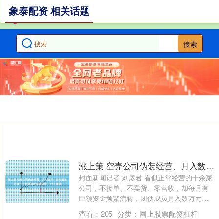
象泰配资 相关话题
搜索
涨上策 空壳公司伪装经营、月入数万！四川武胜打掉一千万级跨境洗钱团伙，17人落网
封面新闻记者 刘彦君 看似正常经营的十余家
公司，不接单、不卖货、零营收，却每月有
巨额资金频繁流转，团伙成员月入数万元。
这....
查看：
205
分类：
网上股票配资杠杆