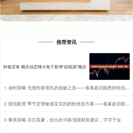
推荐资讯
科银宏泰 概念动态烽火电子新增“硅能源”概念
迪时策略 无缝衔接母乳的低敏之选——雀巢超启能恩的特别优势
1
国信配资 季节交替敏感宝宝的奶粉优选方案——雀巢超启能恩，守护脆弱肠胃
2
聚美策略 百亿富豪，给出的13条顶级财富建议，字字千金
3