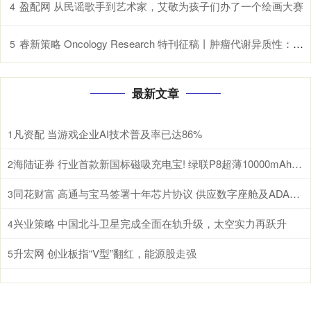
盈配网 从民谣歌手到艺术家，艾敬为孩子们办了一个绘画大赛
4
睿新策略 Oncology Research 特刊征稿丨肿瘤代谢异质性：机制、生物标志物与治疗意义_研究
5
最新文章
凡资配 当游戏企业AI技术普及率已达86%
1
海陆证券 行业首款新国标磁吸充电宝! 绿联P8超薄10000mAh磁吸移动电源开启预约
2
同花财富 高通与宝马签署十年芯片协议 供应数字座舱及ADAS计算芯片
3
兴业策略 中国北斗卫星完成全面在轨升级，太空实力再跃升
4
升宏网 创业板指“V型”翻红，能源股走强
5