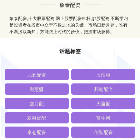
象泰配资
象泰配资,十大股票配资,网上股票配资杠杆,炒股配资,不断学习
是投资者在股市中立于不败之地的关键。市场日新月异，唯有
不断汲取新知，方能跟上时代的步伐，把握市场脉搏。
话题标签
九五配资
股涨柜
财惠赚
邦乾配倍
鑫月配
天盈配
双融优配
富牛网
泰仓配资
信弘配资