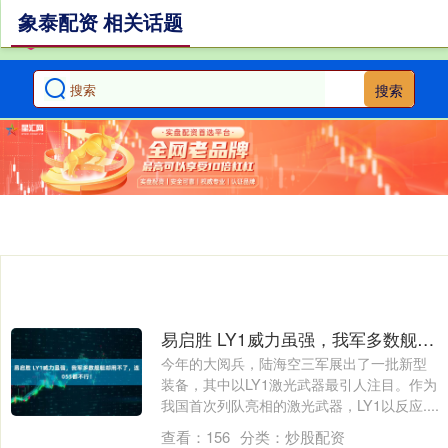
象泰配资 相关话题
搜索
易启胜 LY1威力虽强，我军多数舰艇却用不了，连055都不行！
今年的大阅兵，陆海空三军展出了一批新型
装备，其中以LY1激光武器最引人注目。作为
我国首次列队亮相的激光武器，LY1以反应....
查看：
156
分类：
炒股配资