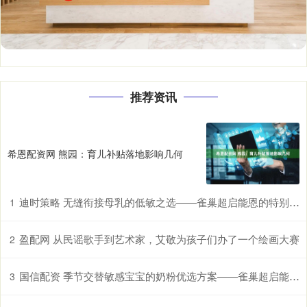
推荐资讯
希恩配资网 熊园：育儿补贴落地影响几何
迪时策略 无缝衔接母乳的低敏之选——雀巢超启能恩的特别优势
1
盈配网 从民谣歌手到艺术家，艾敬为孩子们办了一个绘画大赛
2
国信配资 季节交替敏感宝宝的奶粉优选方案——雀巢超启能恩，守护脆弱肠胃
3