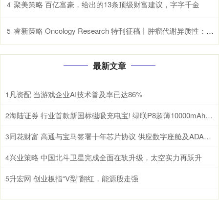
聚美策略 百亿富豪，给出的13条顶级财富建议，字字千金
4
睿新策略 Oncology Research 特刊征稿丨肿瘤代谢异质性：机制、生物标志物与治疗意义_研究
5
最新文章
凡资配 当游戏企业AI技术普及率已达86%
1
海陆证券 行业首款新国标磁吸充电宝! 绿联P8超薄10000mAh磁吸移动电源开启预约
2
同花财富 高通与宝马签署十年芯片协议 供应数字座舱及ADAS计算芯片
3
兴业策略 中国北斗卫星完成全面在轨升级，太空实力再跃升
4
升宏网 创业板指“V型”翻红，能源股走强
5