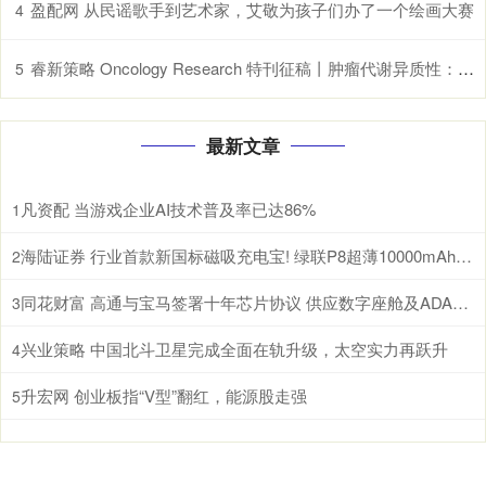
盈配网 从民谣歌手到艺术家，艾敬为孩子们办了一个绘画大赛
4
睿新策略 Oncology Research 特刊征稿丨肿瘤代谢异质性：机制、生物标志物与治疗意义_研究
5
最新文章
凡资配 当游戏企业AI技术普及率已达86%
1
海陆证券 行业首款新国标磁吸充电宝! 绿联P8超薄10000mAh磁吸移动电源开启预约
2
同花财富 高通与宝马签署十年芯片协议 供应数字座舱及ADAS计算芯片
3
兴业策略 中国北斗卫星完成全面在轨升级，太空实力再跃升
4
升宏网 创业板指“V型”翻红，能源股走强
5