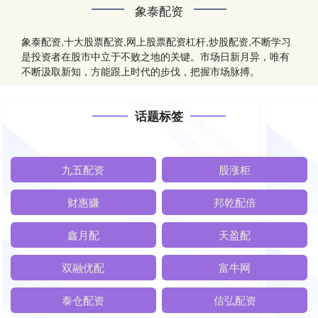
象泰配资
象泰配资,十大股票配资,网上股票配资杠杆,炒股配资,不断学习
是投资者在股市中立于不败之地的关键。市场日新月异，唯有
不断汲取新知，方能跟上时代的步伐，把握市场脉搏。
话题标签
九五配资
股涨柜
财惠赚
邦乾配倍
鑫月配
天盈配
双融优配
富牛网
泰仓配资
信弘配资