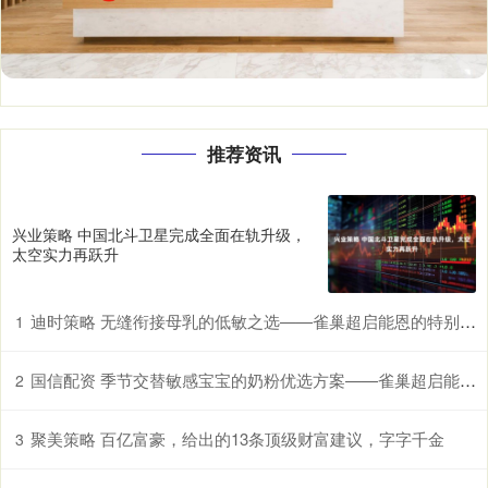
推荐资讯
兴业策略 中国北斗卫星完成全面在轨升级，
太空实力再跃升
迪时策略 无缝衔接母乳的低敏之选——雀巢超启能恩的特别优势
1
国信配资 季节交替敏感宝宝的奶粉优选方案——雀巢超启能恩，守护脆弱肠胃
2
聚美策略 百亿富豪，给出的13条顶级财富建议，字字千金
3