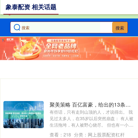
象泰配资 相关话题
搜索
聚美策略 百亿富豪，给出的13条顶级财富建议，字字千金
有些话，只有走到山顶的人，才说得出。 我
见过太多人，在35岁以后突然崩盘： 有人被
生活拖垮，有人被野心烧尽。 但也有一小....
查看：
218
分类：
网上股票配资杠杆