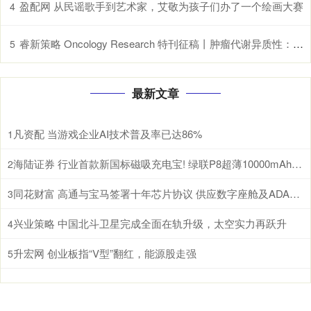
盈配网 从民谣歌手到艺术家，艾敬为孩子们办了一个绘画大赛
4
睿新策略 Oncology Research 特刊征稿丨肿瘤代谢异质性：机制、生物标志物与治疗意义_研究
5
最新文章
凡资配 当游戏企业AI技术普及率已达86%
1
海陆证券 行业首款新国标磁吸充电宝! 绿联P8超薄10000mAh磁吸移动电源开启预约
2
同花财富 高通与宝马签署十年芯片协议 供应数字座舱及ADAS计算芯片
3
兴业策略 中国北斗卫星完成全面在轨升级，太空实力再跃升
4
升宏网 创业板指“V型”翻红，能源股走强
5