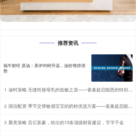
推荐资讯
福牛财经 原油：美伊对峙升温，油价维持强
势
迪时策略 无缝衔接母乳的低敏之选——雀巢超启能恩的特别优势
1
国信配资 季节交替敏感宝宝的奶粉优选方案——雀巢超启能恩，守护脆弱肠胃
2
聚美策略 百亿富豪，给出的13条顶级财富建议，字字千金
3