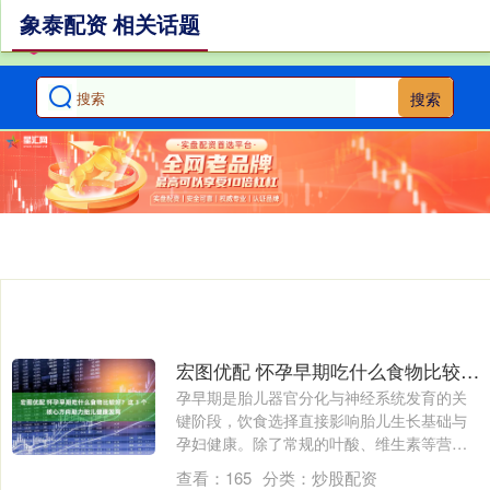
象泰配资 相关话题
搜索
宏图优配 怀孕早期吃什么食物比较好？这 3 个核心方向助力胎儿健康发育
孕早期是胎儿器官分化与神经系统发育的关
键阶段，饮食选择直接影响胎儿生长基础与
孕妇健康。除了常规的叶酸、维生素等营养
素补充....
查看：
165
分类：
炒股配资