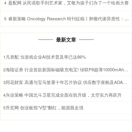
盈配网 从民谣歌手到艺术家，艾敬为孩子们办了一个绘画大赛
4
睿新策略 Oncology Research 特刊征稿丨肿瘤代谢异质性：机制、生物标志物与治疗意义_研究
5
最新文章
凡资配 当游戏企业AI技术普及率已达86%
1
海陆证券 行业首款新国标磁吸充电宝! 绿联P8超薄10000mAh磁吸移动电源开启预约
2
同花财富 高通与宝马签署十年芯片协议 供应数字座舱及ADAS计算芯片
3
兴业策略 中国北斗卫星完成全面在轨升级，太空实力再跃升
4
升宏网 创业板指“V型”翻红，能源股走强
5