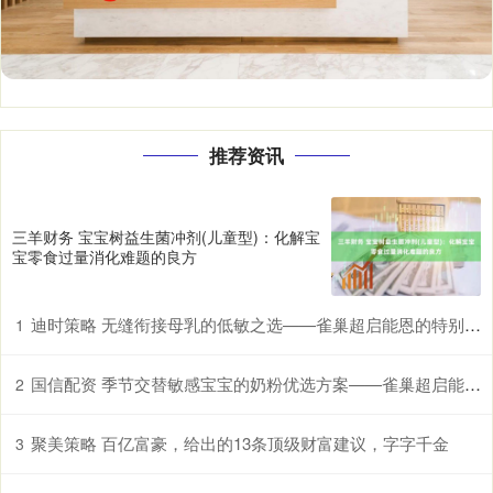
推荐资讯
三羊财务 宝宝树益生菌冲剂(儿童型)：化解宝
宝零食过量消化难题的良方
迪时策略 无缝衔接母乳的低敏之选——雀巢超启能恩的特别优势
1
国信配资 季节交替敏感宝宝的奶粉优选方案——雀巢超启能恩，守护脆弱肠胃
2
聚美策略 百亿富豪，给出的13条顶级财富建议，字字千金
3