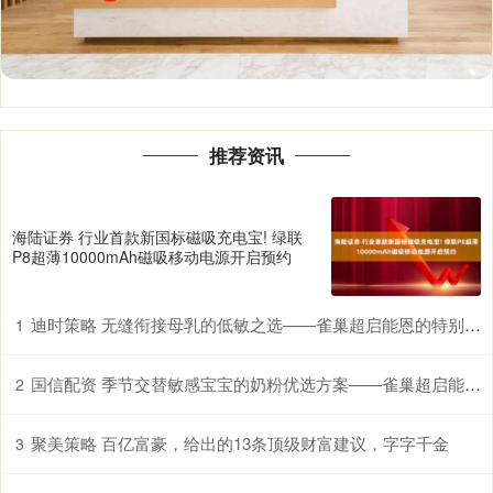
推荐资讯
海陆证券 行业首款新国标磁吸充电宝! 绿联
P8超薄10000mAh磁吸移动电源开启预约
迪时策略 无缝衔接母乳的低敏之选——雀巢超启能恩的特别优势
1
国信配资 季节交替敏感宝宝的奶粉优选方案——雀巢超启能恩，守护脆弱肠胃
2
聚美策略 百亿富豪，给出的13条顶级财富建议，字字千金
3