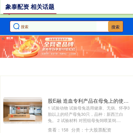
象泰配资 相关话题
搜索
股E融 造血专利产品在母兔上的使用效果
1 试验动物 试验母兔选用健康、无病、怀孕3
胎以上的经产母兔30只，品种：新西兰白
兔。 2 试验材料 对照组母兔饲喂某饲....
查看：
158
分类：
十大股票配资