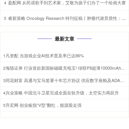
盈配网 从民谣歌手到艺术家，艾敬为孩子们办了一个绘画大赛
4
睿新策略 Oncology Research 特刊征稿丨肿瘤代谢异质性：机制、生物标志物与治疗意义_研究
5
最新文章
凡资配 当游戏企业AI技术普及率已达86%
1
海陆证券 行业首款新国标磁吸充电宝! 绿联P8超薄10000mAh磁吸移动电源开启预约
2
同花财富 高通与宝马签署十年芯片协议 供应数字座舱及ADAS计算芯片
3
兴业策略 中国北斗卫星完成全面在轨升级，太空实力再跃升
4
升宏网 创业板指“V型”翻红，能源股走强
5