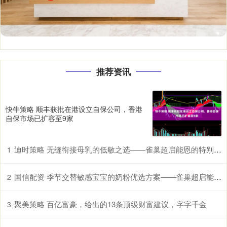
推荐资讯
快牛策略 顺丰获批在港设立自保公司，香港
自保市场已扩容至9家
迪时策略 无缝衔接母乳的低敏之选——雀巢超启能恩的特别优势
1
国信配资 季节交替敏感宝宝的奶粉优选方案——雀巢超启能恩，守护脆弱肠胃
2
聚美策略 百亿富豪，给出的13条顶级财富建议，字字千金
3