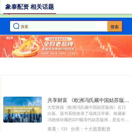
象泰配资 相关话题
搜索
共享财富 《欧洲冯氏藏中国姑苏版画》出版221幅海外珍品影像“归乡”
大型典籍《欧洲冯氏藏中国姑苏版画》近日
出版。该书系统收录了瑞典汉学家、收藏家
冯德保珍藏的221幅清代姑苏版画，是迄今出
版....
查看：
131
分类：
十大股票配资