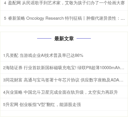
盈配网 从民谣歌手到艺术家，艾敬为孩子们办了一个绘画大赛
4
睿新策略 Oncology Research 特刊征稿丨肿瘤代谢异质性：机制、生物标志物与治疗意义_研究
5
最新文章
凡资配 当游戏企业AI技术普及率已达86%
1
海陆证券 行业首款新国标磁吸充电宝! 绿联P8超薄10000mAh磁吸移动电源开启预约
2
同花财富 高通与宝马签署十年芯片协议 供应数字座舱及ADAS计算芯片
3
兴业策略 中国北斗卫星完成全面在轨升级，太空实力再跃升
4
升宏网 创业板指“V型”翻红，能源股走强
5