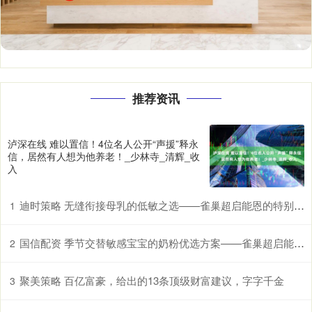
推荐资讯
泸深在线 难以置信！4位名人公开“声援”释永
信，居然有人想为他养老！_少林寺_清辉_收
入
迪时策略 无缝衔接母乳的低敏之选——雀巢超启能恩的特别优势
1
国信配资 季节交替敏感宝宝的奶粉优选方案——雀巢超启能恩，守护脆弱肠胃
2
聚美策略 百亿富豪，给出的13条顶级财富建议，字字千金
3