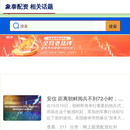
象泰配资 相关话题
搜索
安信 距离朝鲜阅兵不到72小时，美媒等不及了，爆料军机遭歼16挂弹驱离
在10月10日，朝鲜即将举行重要的阅兵式，
而就在这个敏感时刻，美加的军事行动却引
起了新的波动。美国媒体突然爆出“加拿大
侦....
查看：
211
分类：
网上股票配资杠杆