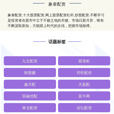
象泰配资
象泰配资,十大股票配资,网上股票配资杠杆,炒股配资,不断学习
是投资者在股市中立于不败之地的关键。市场日新月异，唯有
不断汲取新知，方能跟上时代的步伐，把握市场脉搏。
话题标签
九五配资
股涨柜
财惠赚
邦乾配倍
鑫月配
天盈配
双融优配
富牛网
泰仓配资
信弘配资