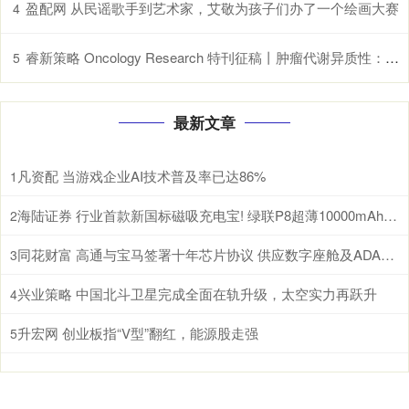
盈配网 从民谣歌手到艺术家，艾敬为孩子们办了一个绘画大赛
4
睿新策略 Oncology Research 特刊征稿丨肿瘤代谢异质性：机制、生物标志物与治疗意义_研究
5
最新文章
凡资配 当游戏企业AI技术普及率已达86%
1
海陆证券 行业首款新国标磁吸充电宝! 绿联P8超薄10000mAh磁吸移动电源开启预约
2
同花财富 高通与宝马签署十年芯片协议 供应数字座舱及ADAS计算芯片
3
兴业策略 中国北斗卫星完成全面在轨升级，太空实力再跃升
4
升宏网 创业板指“V型”翻红，能源股走强
5