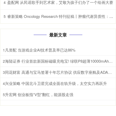
盈配网 从民谣歌手到艺术家，艾敬为孩子们办了一个绘画大赛
4
睿新策略 Oncology Research 特刊征稿丨肿瘤代谢异质性：机制、生物标志物与治疗意义_研究
5
最新文章
凡资配 当游戏企业AI技术普及率已达86%
1
海陆证券 行业首款新国标磁吸充电宝! 绿联P8超薄10000mAh磁吸移动电源开启预约
2
同花财富 高通与宝马签署十年芯片协议 供应数字座舱及ADAS计算芯片
3
兴业策略 中国北斗卫星完成全面在轨升级，太空实力再跃升
4
升宏网 创业板指“V型”翻红，能源股走强
5