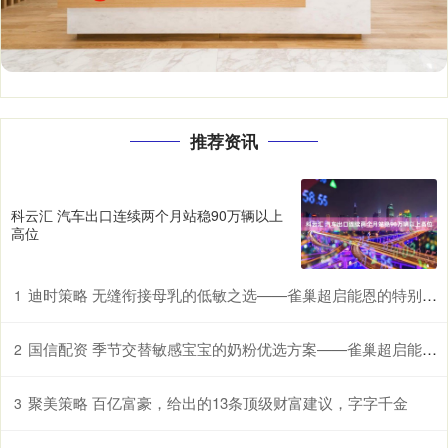
推荐资讯
科云汇 汽车出口连续两个月站稳90万辆以上
高位
迪时策略 无缝衔接母乳的低敏之选——雀巢超启能恩的特别优势
1
国信配资 季节交替敏感宝宝的奶粉优选方案——雀巢超启能恩，守护脆弱肠胃
2
聚美策略 百亿富豪，给出的13条顶级财富建议，字字千金
3