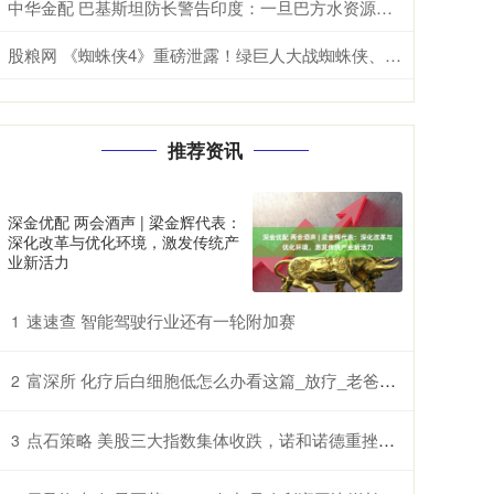
中华金配 巴基斯坦防长警告印度：一旦巴方水资源安全受到威胁，肯定与印度开战
股粮网 《蜘蛛侠4》重磅泄露！绿巨人大战蜘蛛侠、梅姨回归
推荐资讯
深金优配 两会酒声 | 梁金辉代表：
深化改革与优化环境，激发传统产
业新活力
速速查 智能驾驶行业还有一轮附加赛
1
富深所 化疗后白细胞低怎么办看这篇_放疗_老爸_鲫鱼豆腐汤
2
点石策略 美股三大指数集体收跌，诺和诺德重挫超21%，国际油价涨超3%
3