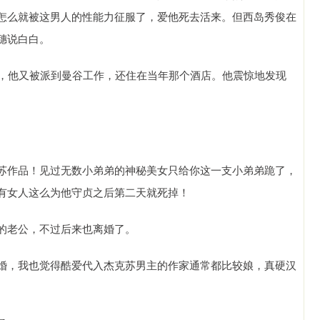
怎么就被这男人的性能力征服了，爱他死去活来。但西岛秀俊在
穗说白白。
焉，他又被派到曼谷工作，还住在当年那个酒店。他震惊地发现
苏作品！见过无数小弟弟的神秘美女只给你这一支小弟弟跪了，
有女人这么为他守贞之后第二天就死掉！
的老公，不过后来也离婚了。
婚，我也觉得酷爱代入杰克苏男主的作家通常都比较娘，真硬汉