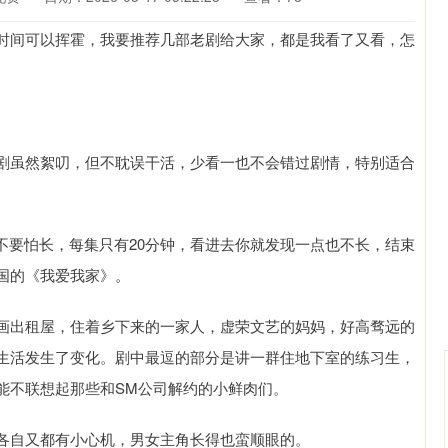
时间可以挥霍，我要推荐几部老剧给大家，都是我看了又看，怎
剧虽然絮叨，但不耽误干活，少看一也不会错过剧情，特别适合
，不要怕长，每集只有20分钟，看进去你就发现一点也不长，结束
国的《我爱我家》。
画出租屋，住着乡下来的一家人，虚荣文艺的妈妈，好高骛远的
生活发生了变化。剧中最逗的部分是讲一群住地下室的练习生，
能不联想起那些和SM公司解约的小鲜肉们。
沪深300
4694.44
各自又都有小心机，男女主角长得也蛮顺眼的。
.42%
43.13
0.93%