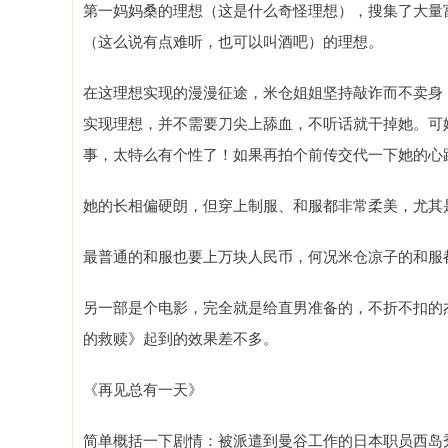
第一妈妈桑的理想（这是什么奇怪理想），搜集了大量
（这么说有点难听，也可以叫酒吧）的理想。
在这理想实现的漫漫征途，米仓姐姐坚持敲诈而不卖身
实现理想，并不需要刀尖上舔血，不听话就干掉她。可
事，太特么有个性了！如果再拍个前传交代一下她的心
她的长相偏硬朗，但穿上制服、和服都非常柔美，尤其
最普通的和服也要上万块人民币，何况米仓凉子的和服
另一部是个电影，完全就是给直男准备的，不折不扣的
的救赎》起到的效果差不多。
《再见总有一天》
简单概括一下剧情：被派遣到曼谷工作的日本职员西岛