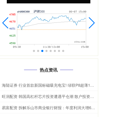
热点资讯
海陆证券 行业首款新国标磁吸充电宝! 绿联P8超薄10000mAh磁吸移动电源开启预约
旺润配资 韩国高杠杆芯片投资遭遇平仓潮 散户投资者损失惨重
易富配资 拆解乐山市商业银行财报：年度利润大增68%，是否可持续？