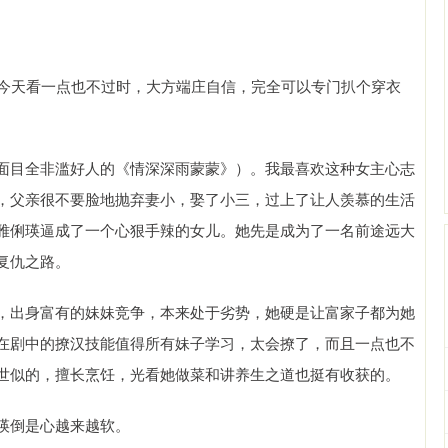
在今天看一点也不过时，大方端庄自信，完全可以专门扒个穿衣
面目全非滥好人的《情深深雨蒙蒙》）。我最喜欢这种女主心志
，父亲很不要脸地抛弃妻小，娶了小三，过上了让人羡慕的生活
雅俐瑛逼成了一个心狠手辣的女儿。她先是成为了一名前途远大
复仇之路。
，出身富有的妹妹竞争，本来处于劣势，她硬是让富家子都为她
在剧中的撩汉技能值得所有妹子学习，太会撩了，而且一点也不
世似的，擅长烹饪，光看她做菜和讲养生之道也挺有收获的。
瑛倒是心越来越软。