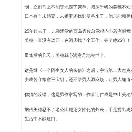
制，立刻马上不能等地滚了床单。阅尽千帆的美穗不知
日本有个未婚妻，未婚妻还找到曼谷来了，他只能和美
25年过去了，儿孙满堂的西岛秀俊总觉得内心若有憾
美穗一直没有离开，在酒店找了个工作，等了他25年！
重逢后的几天，美穗就心满意足地去世了。
这是继《一个陌生女人的来信》之后，宇宙第二大杰克
变成苦守寒窑王宝钏，还不给男人添麻烦，让男人知道
你猜的没错，这是男作家写的，作者辻仁成是中山美穗
据传美穗忍不了老公比她还女性化的外表，于是提出离
生活中不缺这口。