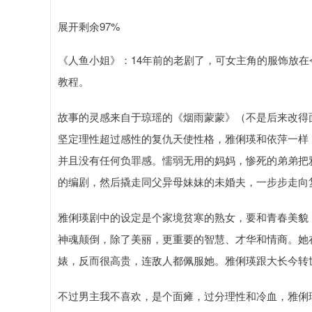
展开剩余97%
《人鱼小姐》：14年前的老剧了，可女主角的服饰放
教程。
故事的灵感来自于琼瑶的《烟雨蒙蒙》（不是后来改得
坚定理性超过感性的复仇天使性格，雅俐瑛和依萍一样
并且没有任何负罪感。懦弱无用的妈妈，惨死的弟弟把
的编剧，然后撬走同父异母妹妹的未婚夫，一步步走向
雅俐瑛剧中的设定是个家境贫寒的熟女，要和青春美貌
神魂颠倒，除了美丽，更重要的智慧、才华和情商。她
婊，反而很高贵，连敌人都佩服她。雅俐瑛跟大长今转
不过男主我不喜欢，是个面瘫，过分理性和冷血，雅俐