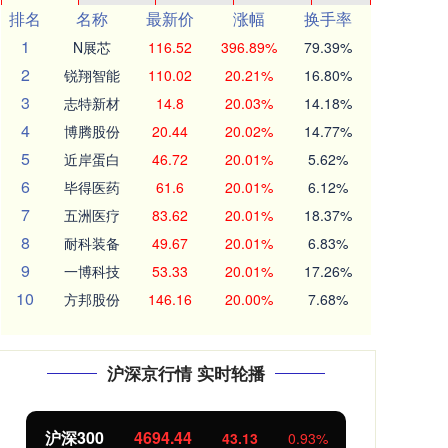
排名
名称
最新价
涨幅
换手率
1
N展芯
116.52
396.89%
79.39%
2
锐翔智能
110.02
20.21%
16.80%
3
志特新材
14.8
20.03%
14.18%
4
博腾股份
20.44
20.02%
14.77%
5
近岸蛋白
46.72
20.01%
5.62%
6
毕得医药
61.6
20.01%
6.12%
7
五洲医疗
83.62
20.01%
18.37%
8
耐科装备
49.67
20.01%
6.83%
9
一博科技
53.33
20.01%
17.26%
10
方邦股份
146.16
20.00%
7.68%
沪深京行情 实时轮播
北证50
1134.24
创
11.37
1.01%