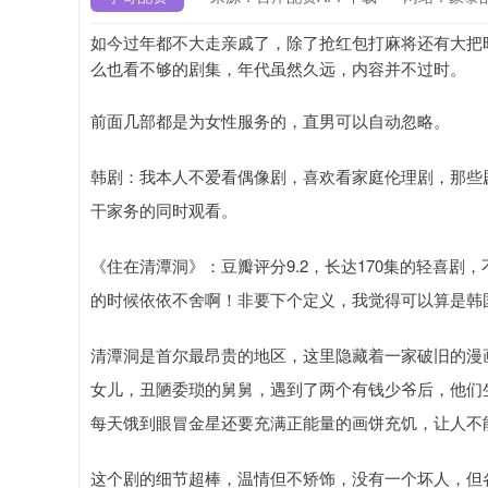
如今过年都不大走亲戚了，除了抢红包打麻将还有大把
么也看不够的剧集，年代虽然久远，内容并不过时。
前面几部都是为女性服务的，直男可以自动忽略。
韩剧：我本人不爱看偶像剧，喜欢看家庭伦理剧，那些
干家务的同时观看。
《住在清潭洞》：豆瓣评分9.2，长达170集的轻喜剧
的时候依依不舍啊！非要下个定义，我觉得可以算是韩
清潭洞是首尔最昂贵的地区，这里隐藏着一家破旧的漫
女儿，丑陋委琐的舅舅，遇到了两个有钱少爷后，他们
每天饿到眼冒金星还要充满正能量的画饼充饥，让人不
深证成指
14311.01
9.68
1.02%
这个剧的细节超棒，温情但不矫饰，没有一个坏人，但
200.89
1