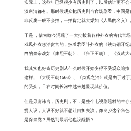
实际上，这些年已经很少有历史剧了，以后估计更不会
汉唐清都有。那时候观众把历史剧当官场剧看，中国是
非反腐一般不会拍，一拍肯定就大爆如《人民的名义》
于是 ，借古喻今涌现了一大批披着各种外衣的古代官
戏凤外衣惩治贪官的，披着君臣斗外衣的《铁齿铜牙纪
白的皇帝戏如《康熙王朝》、《雍正王朝》、《汉武大
我其实也好奇历史剧从什么时候开始变得不受观众追捧
这样。《大明王朝1566》、《贞观之治》就是由于过
的受众，且在时间长河中越来越显现其价值。
但是毋庸讳言，历史剧，不，是整个电视剧题材的生存
提人设，人设不好就不想让自担去演，像良乡这个角色
是保皇党？居然到最后他也没醒悟？