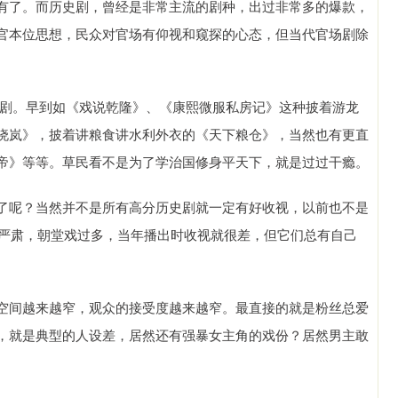
有了。而历史剧，曾经是非常主流的剧种，出过非常多的爆款，
官本位思想，民众对官场有仰视和窥探的心态，但当代官场剧除
。
场剧。早到如《戏说乾隆》、《康熙微服私房记》这种披着游龙
晓岚》，披着讲粮食讲水利外衣的《天下粮仓》，当然也有更直
帝》等等。草民看不是为了学治国修身平天下，就是过过干瘾。
了呢？当然并不是所有高分历史剧就一定有好收视，以前也不是
于严肃，朝堂戏过多，当年播出时收视就很差，但它们总有自己
空间越来越窄，观众的接受度越来越窄。最直接的就是粉丝总爱
，就是典型的人设差，居然还有强暴女主角的戏份？居然男主敢