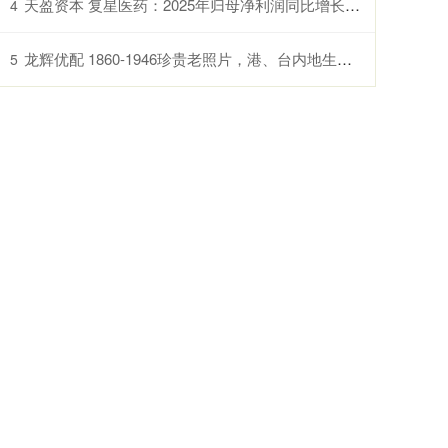
天盈资本 复星医药：2025年归母净利润同比增长21.69%
4
龙辉优配 1860-1946珍贵老照片，港、台内地生活天差地别，地主豪绅太奢靡_普通百姓_时代_旧社会
5