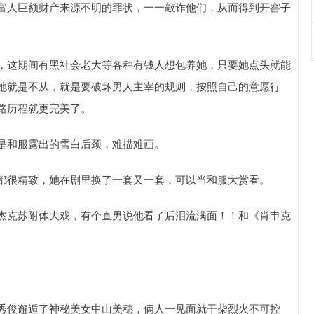
富人巨额财产来源不明的罪状，一一敲诈他们，从而得到开窑子
，这期间有黑社会老大等各种有钱人想包养她，只要她点头就能
她就是不从，就是要破坏男人主宰的规则，按照自己的意愿行
路历程就更完美了。
是和服露出的雪白后颈，难描难画。
都很精致，她在剧里换了一套又一套，可以当和服大赏看。
杰克苏附体大戏，有个直男说他看了后泪流满面！！和《肖申克
秀俊邂逅了神秘美女中山美穗，俩人一见面就干柴烈火不可控