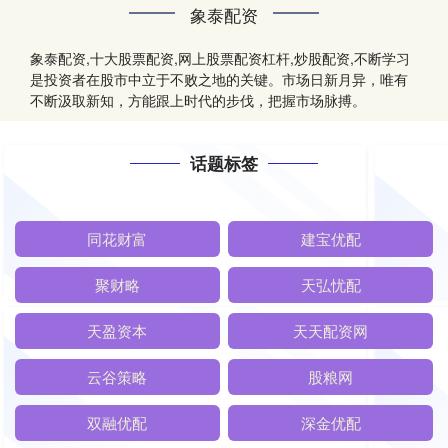
象泰配资
象泰配资,十大股票配资,网上股票配资杠杆,炒股配资,不断学习
是投资者在股市中立于不败之地的关键。市场日新月异，唯有
不断汲取新知，方能跟上时代的步伐，把握市场脉搏。
话题标签
同花财富
建宝优配
聚财略
天弘忧配
天盈资本
天天配资网
云谷策略
股粮网
双融优配
深金优配