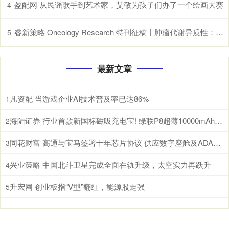
盈配网 从民谣歌手到艺术家，艾敬为孩子们办了一个绘画大赛
4
睿新策略 Oncology Research 特刊征稿丨肿瘤代谢异质性：机制、生物标志物与治疗意义_研究
5
最新文章
凡资配 当游戏企业AI技术普及率已达86%
1
海陆证券 行业首款新国标磁吸充电宝! 绿联P8超薄10000mAh磁吸移动电源开启预约
2
同花财富 高通与宝马签署十年芯片协议 供应数字座舱及ADAS计算芯片
3
兴业策略 中国北斗卫星完成全面在轨升级，太空实力再跃升
4
升宏网 创业板指“V型”翻红，能源股走强
5