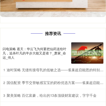
推荐资讯
闪电策略 遮天：华云飞为何要把仙药送给叶
凡，追杀叶凡的半步大能又是谁？_萧家_命
运_传人
迪时策略 无缝衔接母乳的低敏之选——雀巢超启能恩的特别优势
1
国信配资 季节交替敏感宝宝的奶粉优选方案——雀巢超启能恩，守护脆弱肠胃
2
聚美策略 百亿富豪，给出的13条顶级财富建议，字字千金
3