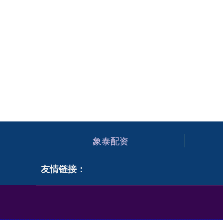
象泰配资
友情链接：