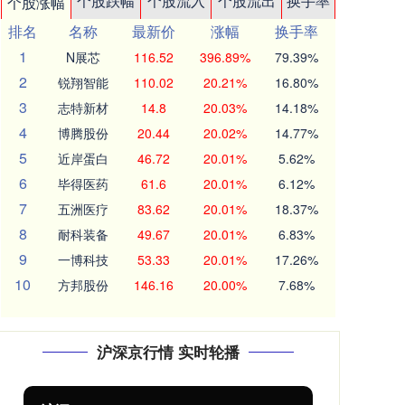
个股跌幅
个股流入
个股流出
换手率
个股涨幅
排名
名称
最新价
涨幅
换手率
1
N展芯
116.52
396.89%
79.39%
2
锐翔智能
110.02
20.21%
16.80%
3
志特新材
14.8
20.03%
14.18%
4
博腾股份
20.44
20.02%
14.77%
5
近岸蛋白
46.72
20.01%
5.62%
6
毕得医药
61.6
20.01%
6.12%
7
五洲医疗
83.62
20.01%
18.37%
8
耐科装备
49.67
20.01%
6.83%
9
一博科技
53.33
20.01%
17.26%
10
方邦股份
146.16
20.00%
7.68%
沪深京行情 实时轮播