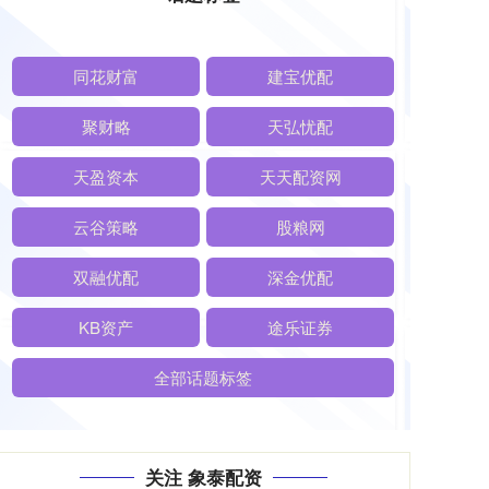
同花财富
建宝优配
聚财略
天弘忧配
天盈资本
天天配资网
云谷策略
股粮网
双融优配
深金优配
KB资产
途乐证券
全部话题标签
关注 象泰配资