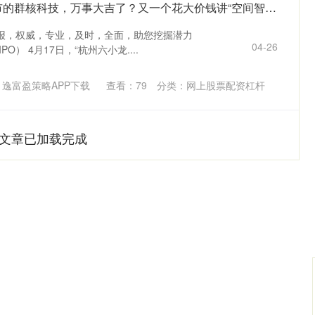
文商期货配资 港股上市的群核科技，万事大吉了？又一个花大价钱讲“空间智能”的宏大故事？啥时回A再圈一笔？
报，权威，专业，及时，全面，助您挖掘潜力
04-26
O） 4月17日，“杭州六小龙....
逸富盈策略APP下载
查看：
79
分类：
网上股票配资杠杆
文章已加载完成