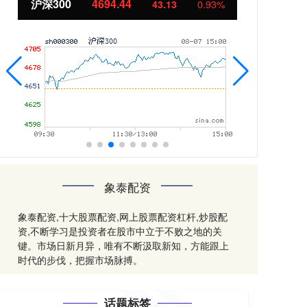
北证50
1134.24
创
11.37
1.01%
象泰配资
象泰配资,十大股票配资,网上股票配资杠杆,炒股配
资,不断学习是投资者在股市中立于不败之地的关
键。市场日新月异，唯有不断汲取新知，方能跟上
时代的步伐，把握市场脉搏。
话题标签