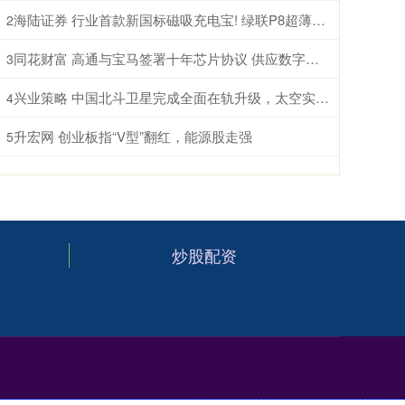
海陆证券 行业首款新国标磁吸充电宝! 绿联P8超薄10000mAh磁吸移动电源开启预约
2
同花财富 高通与宝马签署十年芯片协议 供应数字座舱及ADAS计算芯片
3
兴业策略 中国北斗卫星完成全面在轨升级，太空实力再跃升
4
升宏网 创业板指“V型”翻红，能源股走强
5
炒股配资