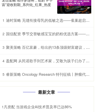
龙信金融 续作多连响，短剧“IP宇
宙”迎收割期_系列化_红果_热度
迪时策略 无缝衔接母乳的低敏之选——雀巢超启能恩的特别优势
1
国信配资 季节交替敏感宝宝的奶粉优选方案——雀巢超启能恩，守护脆弱肠胃
2
聚美策略 百亿富豪，给出的13条顶级财富建议，字字千金
3
盈配网 从民谣歌手到艺术家，艾敬为孩子们办了一个绘画大赛
4
睿新策略 Oncology Research 特刊征稿丨肿瘤代谢异质性：机制、生物标志物与治疗意义_研究
5
最新文章
凡资配 当游戏企业AI技术普及率已达86%
1