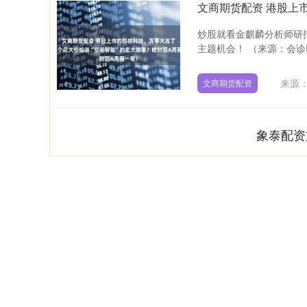
炒股就看金麒麟分析师研
主题机会！ （来源：会诊IP
来源：
文商期货配资
象泰配资