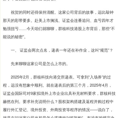
祝贺的同时还得保持清醒。这家公司背后的故事，远比敲钟
那天的彩带要多。赴美上市搁浅、证监会连番追问、血亏四年才
勉强扭亏……今天咱们就聊聊，群核科技港股上市背后，那些“不
能说的秘密”。
一、 证监会两次点名，递表一年还在补作业，这叫“规范”？
先来聊聊这家公司是怎么上市的。
2025年2月，群核科技向港交所递表。可拿到“入场券”的过
程，远没有想象中顺利。就在递表后的第三个月，2025年4月，
证监会国际司对9家拟境外上市企业出具补充材料要求，群核科技
赫然在列。要求补充说明什么？股权架构搭建及返程并购过程中
履行外汇登记、境外投资、外商投资等程序的情况——说白了，
就是在问这家公司当初是怎么搭建的“VIE架构”，有没有按规定办