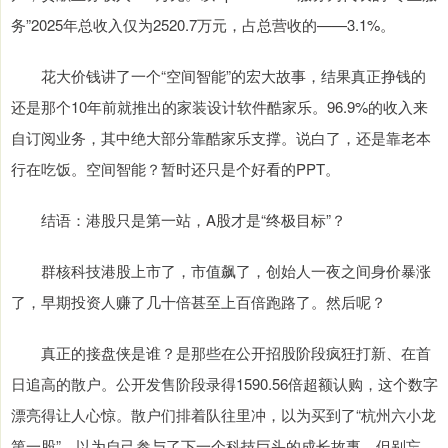
务”2025年总收入仅为2520.7万元，占总营收的——3.1%。
花大价钱讲了一个“空间智能”的宏大故事，结果真正挣钱的
还是那个10年前就推出的家装设计软件酷家乐。96.9%的收入来
自订阅业务，其中绝大部分靠酷家乐支撑。说白了，还是靠老本
行在吃饭。空间智能？暂时还只是个好看的PPT。
结语：港股只是第一站，A股才是“终极目标”？
群核科技港股上市了，市值飙了，创始人一夜之间身价暴涨
了，早期投资人赚了几十倍甚至上百倍跑路了。然后呢？
真正的接盘侠是谁？是那些在公开招股阶段疯狂打新、在首
日追高的散户。公开发售阶段录得1590.56倍超额认购，这个数字
漂亮得让人心惊。散户们排着队往里冲，以为买到了“杭州六小龙
第一股”，以为自己参与了下一个科技巨头的成长故事。但别忘