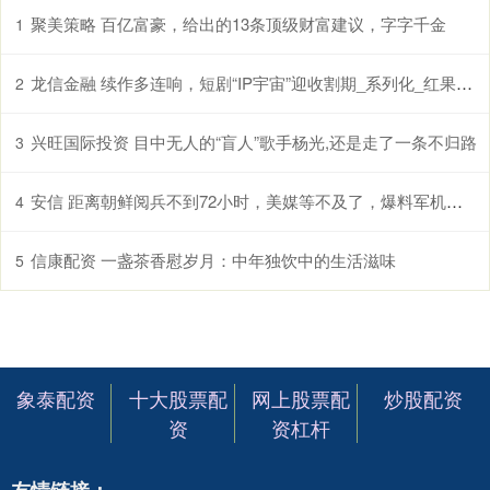
聚美策略 百亿富豪，给出的13条顶级财富建议，字字千金
1
龙信金融 续作多连响，短剧“IP宇宙”迎收割期_系列化_红果_热度
2
兴旺国际投资 目中无人的“盲人”歌手杨光,还是走了一条不归路
3
安信 距离朝鲜阅兵不到72小时，美媒等不及了，爆料军机遭歼16挂弹驱离
4
信康配资 一盏茶香慰岁月：中年独饮中的生活滋味
5
象泰配资
十大股票配
网上股票配
炒股配资
资
资杠杆