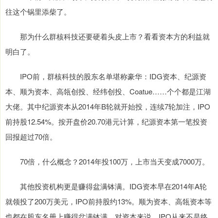
往这个锅里添柴了。
那为什么群核科技还要硬着头皮上市？看看资本方的利益就
明白了。
IPO前，群核科技的股东名单堪称豪华：IDG资本、纪源资
本、顺为资本、高瓴创投、经纬创投、Coatue……个个都是江湖
大佬。其中纪源资本从2014年B轮就开始投，连续7轮加注，IPO
前持股12.54%。按开盘价20.70港元计算，纪源资本第一笔投资
回报超过70倍。
70倍，什么概念？2014年投100万，上市当天变成7000万。
其他投资机构更是赚得盆满钵满。IDG资本早在2014年A轮
就领投了200万美元，IPO前持股约13%。顺为资本、高瓴资本等
也都在股东名册上赚得盆满钵满。对资本来说，IPO从来不是终