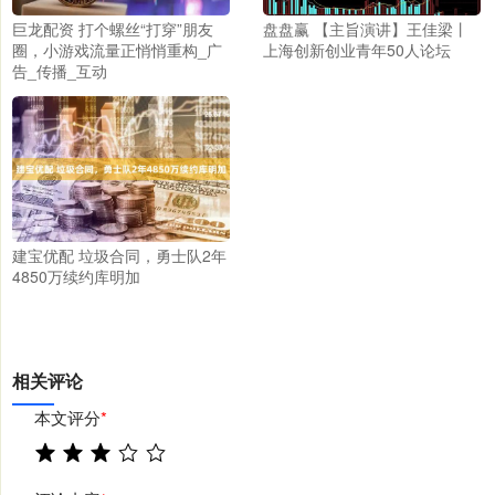
巨龙配资 打个螺丝“打穿”朋友
盘盘赢 【主旨演讲】王佳梁丨
圈，小游戏流量正悄悄重构_广
上海创新创业青年50人论坛
告_传播_互动
建宝优配 垃圾合同，勇士队2年
4850万续约库明加
相关评论
本文评分
*