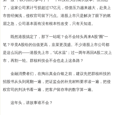
了，这家公司累计亏损超过17亿元，偿债压力越来越大，赴美上
市曾经搁浅，侵权官司留下污点。港股上市只是解决了眼下的燃
眉之急，公司基本面有没有根本性改变，只有天知道。
既然港股搞定了，那下一站呢？会不会转头再来A股“圈”一
笔？毕竟A股给的估值更高，韭菜更茂盛。不少港股上市公司都
是这么玩的——港股先上市，“试水温”；过一两年再回A股二次上
市，再割一轮。群核科技会不会也走上这条路？
金融消费者们，在掏出真金白银之前，建议先把群核科技的
招股书从头到尾翻一遍，把证监会的补充材料要求读一遍，把侵
权官司的判决书看一遍，把客户留存率的数字算一遍。
这年头，讲故事谁不会？