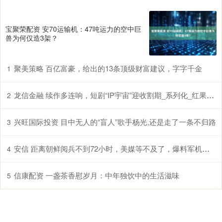
宝聚荣配资 安70运输机：47吨运力的空中巨
兽为何仅造3架？
聚美策略 百亿富豪，给出的13条顶级财富建议，字字千金
1
龙信金融 续作多连响，短剧“IP宇宙”迎收割期_系列化_红果_热度
2
兴旺国际投资 目中无人的“盲人”歌手杨光,还是走了一条不归路
3
安信 距离朝鲜阅兵不到72小时，美媒等不及了，爆料军机遭歼16挂弹驱离
4
信康配资 一盏茶香慰岁月：中年独饮中的生活滋味
5