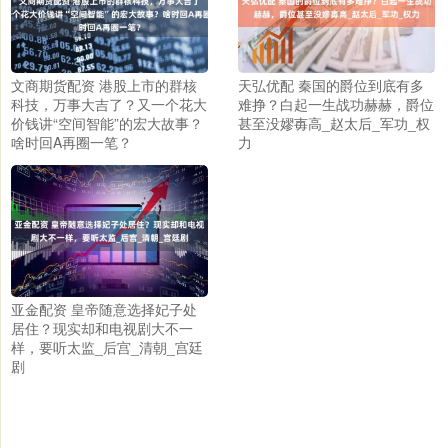
文商期货配资 港股上市的群核
天弘优配 秦国的爵位到底有多
科技，万事大吉了？又一个花大
难挣？白起一生战功赫赫，爵位
价钱讲“空间智能”的宏大故事？
甚至没嫪毐高_赵太后_军功_权
啥时回A再圈一笔？
力
亚金配资 皇帝随意选择妃子处
居住？现实却和电视剧大不一
样，要听太监_后宫_清朝_宫廷
剧