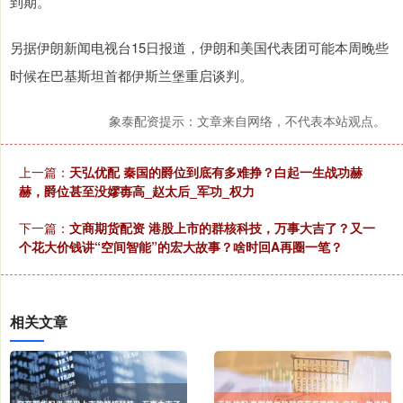
到期。
另据伊朗新闻电视台15日报道，伊朗和美国代表团可能本周晚些
时候在巴基斯坦首都伊斯兰堡重启谈判。
象泰配资提示：文章来自网络，不代表本站观点。
上一篇：
天弘优配 秦国的爵位到底有多难挣？白起一生战功赫
赫，爵位甚至没嫪毐高_赵太后_军功_权力
下一篇：
文商期货配资 港股上市的群核科技，万事大吉了？又一
个花大价钱讲“空间智能”的宏大故事？啥时回A再圈一笔？
相关文章