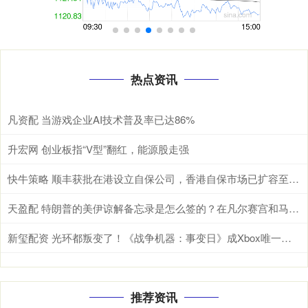
热点资讯
凡资配 当游戏企业AI技术普及率已达86%
升宏网 创业板指“V型”翻红，能源股走强
快牛策略 顺丰获批在港设立自保公司，香港自保市场已扩容至9家
天盈配 特朗普的美伊谅解备忘录是怎么签的？在凡尔赛宫和马克龙用餐时突提签署要求
新玺配资 光环都叛变了！《战争机器：事变日》成Xbox唯一独占大作
推荐资讯