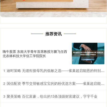
推荐资讯
嗨牛股票 东南大学青年首席教授方鹏飞任西
北农林科技大学信工学院院长
迪时策略 无缝衔接母乳的低敏之选——雀巢超启能恩的特别优势
1
国信配资 季节交替敏感宝宝的奶粉优选方案——雀巢超启能恩，守护脆弱肠胃
2
聚美策略 百亿富豪，给出的13条顶级财富建议，字字千金
3