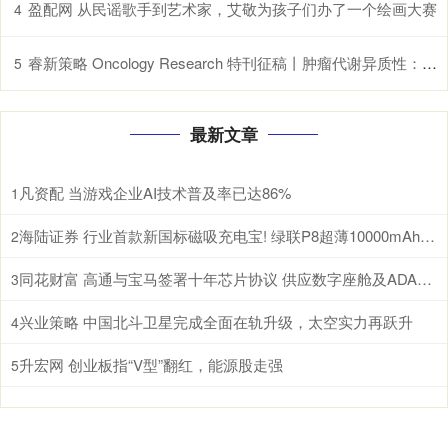
盈配网 从民谣歌手到艺术家，艾敬为孩子们办了一个绘画大赛
4
睿新策略 Oncology Research 特刊征稿丨肿瘤代谢异质性：机制、生物标志物与治疗意义_研究
5
最新文章
凡资配 当游戏企业AI技术普及率已达86%
1
海陆证券 行业首款新国标磁吸充电宝! 绿联P8超薄10000mAh磁吸移动电源开启预约
2
同花财富 高通与宝马签署十年芯片协议 供应数字座舱及ADAS计算芯片
3
兴业策略 中国北斗卫星完成全面在轨升级，太空实力再跃升
4
升宏网 创业板指“V型”翻红，能源股走强
5