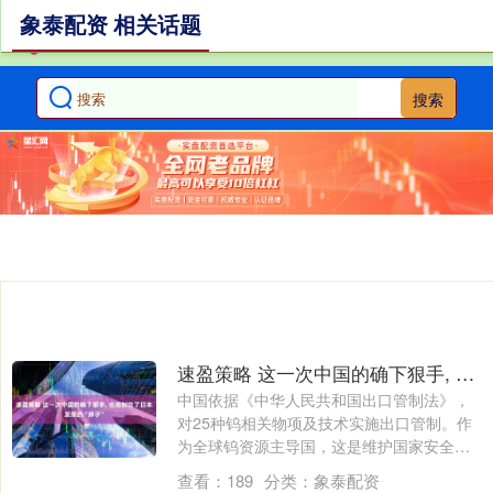
象泰配资 相关话题
搜索
速盈策略 这一次中国的确下狠手, 也遏制住了日本发展的“脖子”
中国依据《中华人民共和国出口管制法》，
对25种钨相关物项及技术实施出口管制。作
为全球钨资源主导国，这是维护国家安全的
正当....
查看：
189
分类：
象泰配资