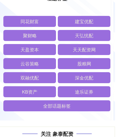
同花财富
建宝优配
聚财略
天弘忧配
天盈资本
天天配资网
云谷策略
股粮网
双融优配
深金优配
KB资产
途乐证券
全部话题标签
关注 象泰配资