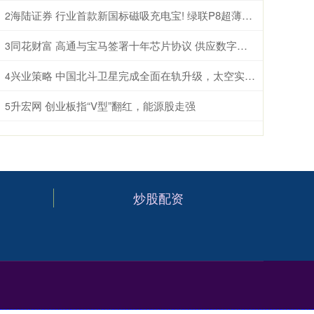
海陆证券 行业首款新国标磁吸充电宝! 绿联P8超薄10000mAh磁吸移动电源开启预约
2
同花财富 高通与宝马签署十年芯片协议 供应数字座舱及ADAS计算芯片
3
兴业策略 中国北斗卫星完成全面在轨升级，太空实力再跃升
4
升宏网 创业板指“V型”翻红，能源股走强
5
炒股配资