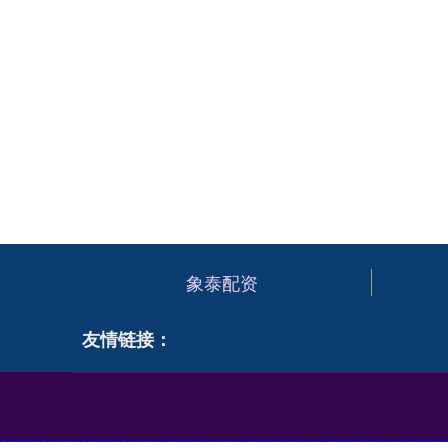
象泰配资
友情链接：