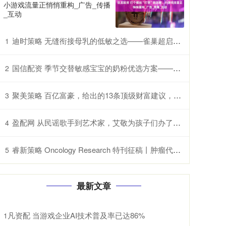
小游戏流量正悄悄重构_广告_传播
_互动
迪时策略 无缝衔接母乳的低敏之选——雀巢超启能恩的特别优势
1
国信配资 季节交替敏感宝宝的奶粉优选方案——雀巢超启能恩，守护脆弱肠胃
2
聚美策略 百亿富豪，给出的13条顶级财富建议，字字千金
3
盈配网 从民谣歌手到艺术家，艾敬为孩子们办了一个绘画大赛
4
睿新策略 Oncology Research 特刊征稿丨肿瘤代谢异质性：机制、生物标志物与治疗意义_研究
5
最新文章
凡资配 当游戏企业AI技术普及率已达86%
1