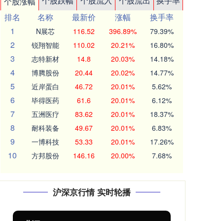
个股跌幅
个股流入
个股流出
换手率
个股涨幅
排名
名称
最新价
涨幅
换手率
1
N展芯
116.52
396.89%
79.39%
2
锐翔智能
110.02
20.21%
16.80%
3
志特新材
14.8
20.03%
14.18%
4
博腾股份
20.44
20.02%
14.77%
5
近岸蛋白
46.72
20.01%
5.62%
6
毕得医药
61.6
20.01%
6.12%
7
五洲医疗
83.62
20.01%
18.37%
8
耐科装备
49.67
20.01%
6.83%
9
一博科技
53.33
20.01%
17.26%
10
方邦股份
146.16
20.00%
7.68%
沪深京行情 实时轮播