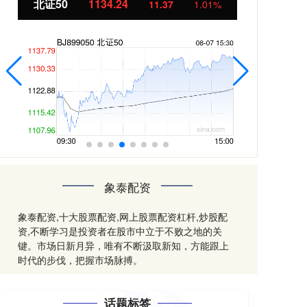
北证50
1134.24
创
11.37
1.01%
象泰配资
象泰配资,十大股票配资,网上股票配资杠杆,炒股配
资,不断学习是投资者在股市中立于不败之地的关
键。市场日新月异，唯有不断汲取新知，方能跟上
时代的步伐，把握市场脉搏。
话题标签