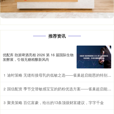
推荐资讯
优配库 劲派啤酒亮相 2026 第 16 届国际生物
发酵展，引领无糖精酿新风尚
迪时策略 无缝衔接母乳的低敏之选——雀巢超启能恩的特别优势
1
国信配资 季节交替敏感宝宝的奶粉优选方案——雀巢超启能恩，守护脆弱肠胃
2
聚美策略 百亿富豪，给出的13条顶级财富建议，字字千金
3