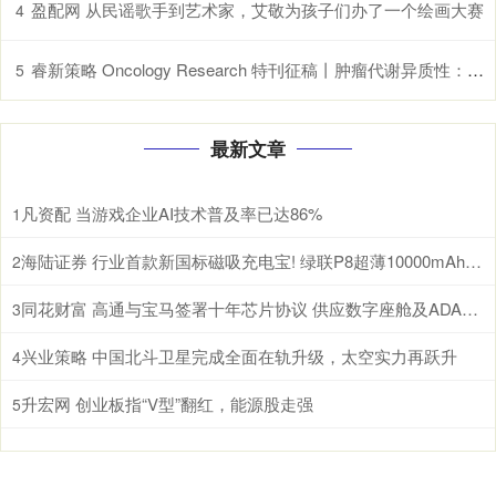
盈配网 从民谣歌手到艺术家，艾敬为孩子们办了一个绘画大赛
4
睿新策略 Oncology Research 特刊征稿丨肿瘤代谢异质性：机制、生物标志物与治疗意义_研究
5
最新文章
凡资配 当游戏企业AI技术普及率已达86%
1
海陆证券 行业首款新国标磁吸充电宝! 绿联P8超薄10000mAh磁吸移动电源开启预约
2
同花财富 高通与宝马签署十年芯片协议 供应数字座舱及ADAS计算芯片
3
兴业策略 中国北斗卫星完成全面在轨升级，太空实力再跃升
4
升宏网 创业板指“V型”翻红，能源股走强
5