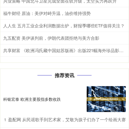
兴业策略 中国北斗卫星完成全面在轨升级，太空实力再跃升
福牛财经 原油：美伊对峙升温，油价维持强势
人人生 五月工业企业利润数据出炉，财报季哪些ETF值得关注？
九五配资 美伊谈判前，伊朗代表团拒绝与美方合影
共享财富 《欧洲冯氏藏中国姑苏版画》出版221幅海外珍品影像“归乡”
推荐资讯
科银宏泰 欧洲主要股指多数收跌
盈配网 从民谣歌手到艺术家，艾敬为孩子们办了一个绘画大赛
1