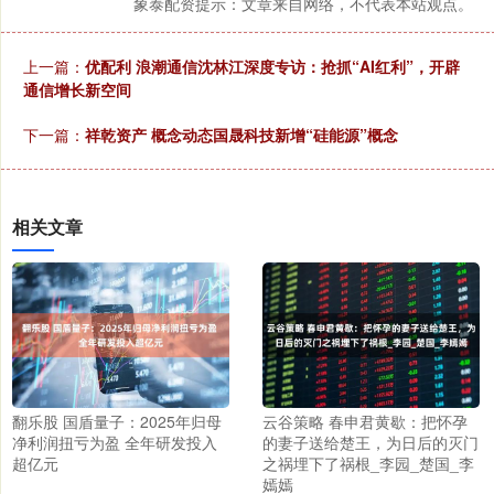
象泰配资提示：文章来自网络，不代表本站观点。
上一篇：
优配利 浪潮通信沈林江深度专访：抢抓“AI红利”，开辟
通信增长新空间
下一篇：
祥乾资产 概念动态国晟科技新增“硅能源”概念
相关文章
翻乐股 国盾量子：2025年归母
云谷策略 春申君黄歇：把怀孕
净利润扭亏为盈 全年研发投入
的妻子送给楚王，为日后的灭门
超亿元
之祸埋下了祸根_李园_楚国_李
嫣嫣