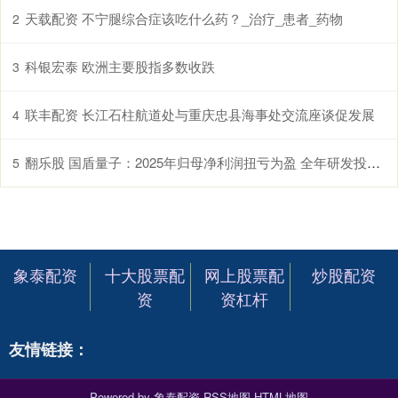
天载配资 不宁腿综合症该吃什么药？_治疗_患者_药物
2
科银宏泰 欧洲主要股指多数收跌
3
联丰配资 长江石柱航道处与重庆忠县海事处交流座谈促发展
4
翻乐股 国盾量子：2025年归母净利润扭亏为盈 全年研发投入超亿元
5
象泰配资
十大股票配
网上股票配
炒股配资
资
资杠杆
友情链接：
Powered by
象泰配资
RSS地图
HTML地图