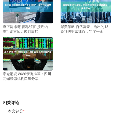
嘉正网 特朗普称战事“接近结
聚美策略 百亿富豪，给出的13
束”, 多方预计谈判重启
条顶级财富建议，字字千金
泰仓配资 2026亲测推荐：四川
高端婚恋机构口碑分享
相关评论
本文评分
*