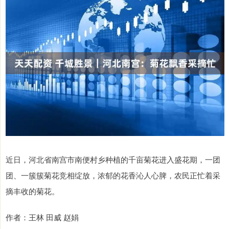
近日，河北省南宫市南便村乡种植的千亩菊花进入盛花期，一团
团、一簇簇菊花竞相绽放，浓郁的花香沁人心脾，农民正忙着采
摘丰收的菊花。
作者：王林 田威 赵娟