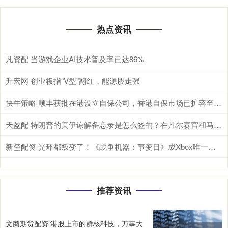
热点资讯
凡资配 当游戏企业AI技术普及率已达86%
升宏网 创业板指“V型”翻红，能源股走强
快牛策略 顺丰获批在港设立自保公司，香港自保市场已扩容至9家
天盈配 特朗普的美伊谅解备忘录是怎么签的？在凡尔赛宫和马克龙用餐时突提签署要求
新玺配资 光环都叛变了！《战争机器：事变日》成Xbox唯一独占大作
推荐资讯
文商期货配资 港股上市的群核科技，万事大