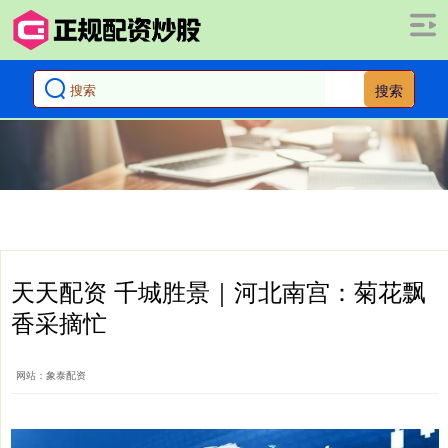
搜索
天天配资 千城胜景｜河北南宫：菊花飘
香采摘忙
网站：象泰配资