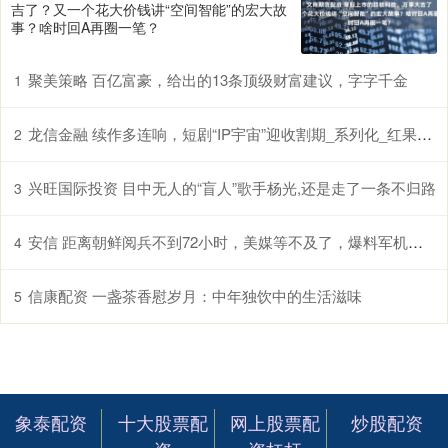
吉了？又一个花大价钱讲“空间智能”的宏大故
事？啥时回A再圈一笔？
聚美策略 百亿富豪，给出的13条顶级财富建议，字字千金
1
龙信金融 续作多连响，短剧“IP宇宙”迎收割期_系列化_红果_热度
2
兴旺国际投资 目中无人的“盲人”歌手杨光,还是走了一条不归路
3
安信 距离朝鲜阅兵不到72小时，美媒等不及了，爆料军机遭歼16挂弹驱离
4
信康配资 一盏茶香慰岁月：中年独饮中的生活滋味
5
象泰配资
十大股票配
网上股票配
炒股配资