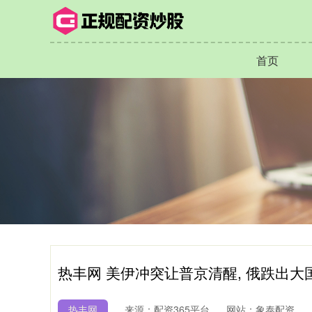
首页
热丰网 美伊冲突让普京清醒, 俄跌出大
热丰网
来源：配资365平台
网站：象泰配资