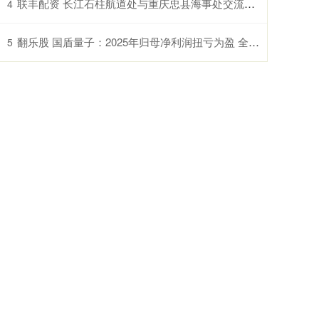
联丰配资 长江石柱航道处与重庆忠县海事处交流座谈促发展
4
翻乐股 国盾量子：2025年归母净利润扭亏为盈 全年研发投入超亿元
5