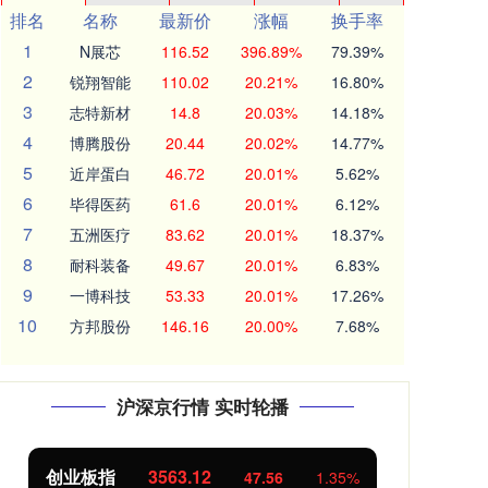
排名
名称
最新价
涨幅
换手率
1
N展芯
116.52
396.89%
79.39%
2
锐翔智能
110.02
20.21%
16.80%
3
志特新材
14.8
20.03%
14.18%
4
博腾股份
20.44
20.02%
14.77%
5
近岸蛋白
46.72
20.01%
5.62%
6
毕得医药
61.6
20.01%
6.12%
7
五洲医疗
83.62
20.01%
18.37%
8
耐科装备
49.67
20.01%
6.83%
9
一博科技
53.33
20.01%
17.26%
10
方邦股份
146.16
20.00%
7.68%
沪深京行情 实时轮播
基金指数
7242.10
国
12.30
0.17%