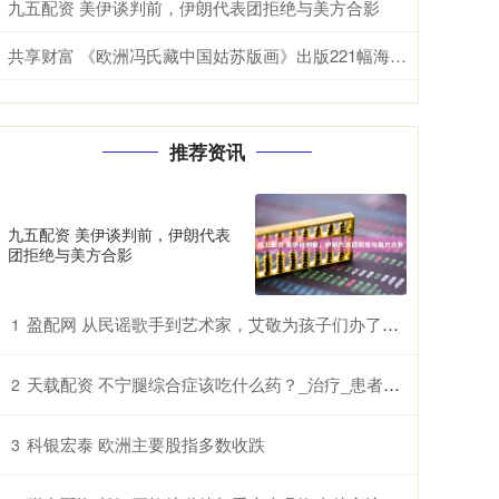
九五配资 美伊谈判前，伊朗代表团拒绝与美方合影
共享财富 《欧洲冯氏藏中国姑苏版画》出版221幅海外珍品影像“归乡”
推荐资讯
九五配资 美伊谈判前，伊朗代表
团拒绝与美方合影
盈配网 从民谣歌手到艺术家，艾敬为孩子们办了一个绘画大赛
1
天载配资 不宁腿综合症该吃什么药？_治疗_患者_药物
2
科银宏泰 欧洲主要股指多数收跌
3