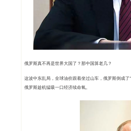
俄罗斯真不再是世界大国了？那中国算老几？
这波中东乱局，全球油价跟着坐过山车，俄罗斯倒成了
俄罗斯趁机猛吸一口经济续命氧。