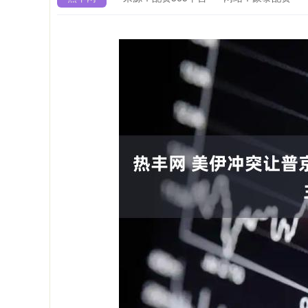
北证50
1134.24
.13
0.93%
11.37
1.0