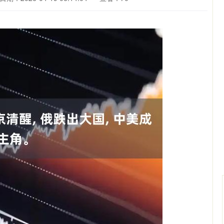
创业板指
3563.12
1%
47.56
1.35%